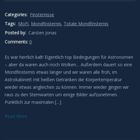
Leuchtende Nachtwolken
Categories:
Finsternisse
Tags:
MoFi
,
Mondfinsternis
,
Totale Mondfinsternis
Lichtsäulen
Posted by:
Carsten Jonas
Comments:
0
Meeresleuchten
Es war herrlich kalt! Eigentlich top Bedingungen für Astronomen
Mondhalos
– aber da waren auch noch Wolken… Außerdem dauert so eine
Mondfinsternis etwas länger und wir waren alle froh, im
Oppositionseffekt
Astrokabinett mit heißen Getränken die Körpertemperatur
wieder etwas angleichen zu können. Immer wieder gingen wir
Polarlicht
raus zu den Sternwarten um einige Bilder aufzunehmen.
Pünktlich zur maximalen […]
Regenbögen
Read More
Sonnenhalos