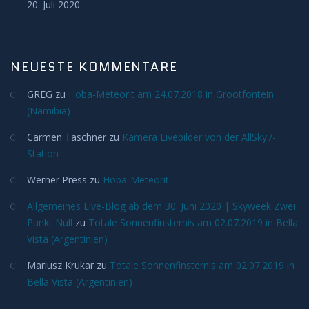
20. Juli 2020
Novae/Supernovae
On Tour
NEUESTE KOMMENTARE
AFT
GREG
zu
Hoba-Meteorit am 24.07.2018 in Grootfontein
(Namibia)
NAFT
Carmen Taschner
zu
Kamera Livebilder von der AllSky7-
Ausrüstung
Station
Werner Press
zu
Hoba-Meteorit
AllSkyCam
Allgemeines Live-Blog ab dem 30. Juni 2020 | Skyweek Zwei
Punkt Null
zu
Totale Sonnenfinsternis am 02.07.2019 in Bella
Bau der Säule
Vista (Argentinien)
SAM
Mariusz Krukar
zu
Totale Sonnenfinsternis am 02.07.2019 in
Bella Vista (Argentinien)
Datenschutz