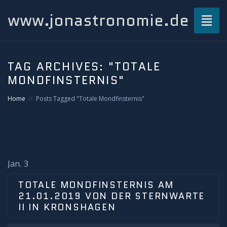
www.jonastronomie.de
Toggl
naviga
Über mich…
TAG ARCHIVES:
"TOTALE
MONDFINSTERNIS"
Beiträge
Home
Posts Tagged "Totale Mondfinsternis"
Atmosphärisches und Naturphänomene
Airglow
Gewitterblitze
Jan. 3
TOTALE MONDFINSTERNIS AM
Grüner Blitz
21.01.2019 VON DER STERNWARTE
II IN KRONSHAGEN
Kondensstreifenschatten