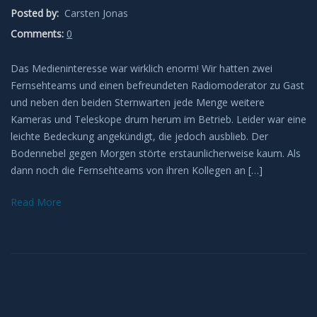
Deep Sky
Posted by:
Carsten Jonas
Comments:
0
Kometen
Das Medieninteresse war wirklich enorm! Wir hatten zwei
Bedeckungen
Fernsehteams und einen befreundeten Radiomoderator zu Gast
und neben den beiden Sternwarten jede Menge weitere
Finsternisse
Kameras und Teleskope drum herum im Betrieb. Leider war eine
leichte Bedeckung angekündigt, die jedoch ausblieb. Der
Bodennebel gegen Morgen störte erstaunlicherweise kaum. Als
Merkurtransit
dann noch die Fernsehteams von ihren Kollegen an […]
Mondfinsternis
Read More
Sonnenfinsternis
Venustransit
Satelliten