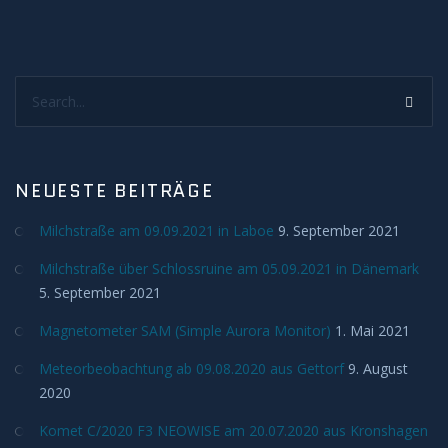
Meteore
Search...
Meteoriten
Achondriten
NEUESTE BEITRÄGE
Chondriten
Milchstraße am 09.09.2021 in Laboe
9. September 2021
Steineisenmeteorite
Milchstraße über Schlossruine am 05.09.2021 in Dänemark
5. September 2021
Eisenmeteorite
Magnetometer SAM (Simple Aurora Monitor)
1. Mai 2021
Artverwandtes
Meteorbeobachtung ab 09.08.2020 aus Gettorf
9. August
2020
Konstellationen
Komet C/2020 F3 NEOWISE am 20.07.2020 aus Kronshagen