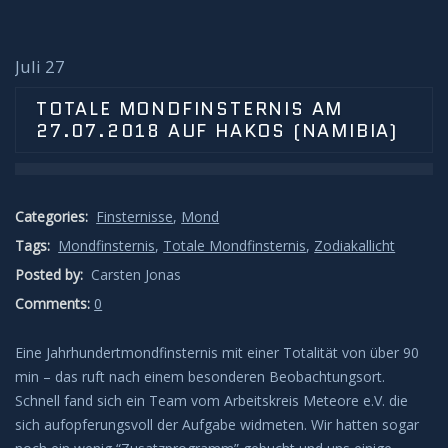
Sonnenunter und -aufgänge
Strahlenbüschel
Juli 27
TOTALE MONDFINSTERNIS AM
Wolken
27.07.2018 AUF HAKOS (NAMIBIA)
Kelvin Helmholtz
Categories:
Finsternisse
,
Mond
Lenticularis
Tags:
Mondfinsternis
,
Totale Mondfinsternis
,
Zodiakallicht
Zodiakallicht
Posted by:
Carsten Jonas
Comments:
0
Milchstraße
Eine Jahrhundertmondfinsternis mit einer Totalität von über 90
Sonne
min – das ruft nach einem besonderen Beobachtungsort.
Schnell fand sich ein Team vom Arbeitskreis Meteore e.V. die
sich aufopferungsvoll der Aufgabe widmeten. Wir hatten sogar
Weißlicht