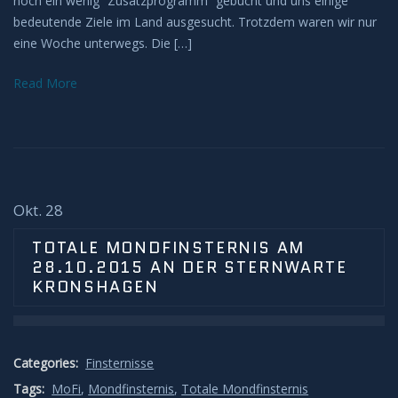
noch ein wenig “Zusatzprogramm” gebucht und uns einige
bedeutende Ziele im Land ausgesucht. Trotzdem waren wir nur
H-Alpha
eine Woche unterwegs. Die […]
Mond
Read More
Planeten
Jupiter
Okt. 28
Mars
TOTALE MONDFINSTERNIS AM
Merkur
28.10.2015 AN DER STERNWARTE
KRONSHAGEN
Saturn
Venus
Categories:
Finsternisse
Tags:
MoFi
,
Mondfinsternis
,
Totale Mondfinsternis