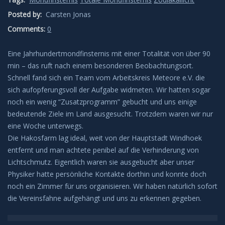
Posted by:
Carsten Jonas
Leuchtende Nachtwolken
Comments:
0
Lichtsäulen
Eine Jahrhundertmondfinsternis mit einer Totalität von über 90
min – das ruft nach einem besonderen Beobachtungsort.
Meeresleuchten
Schnell fand sich ein Team vom Arbeitskreis Meteore e.V. die
sich aufopferungsvoll der Aufgabe widmeten. Wir hatten sogar
Mondhalos
noch ein wenig “Zusatzprogramm” gebucht und uns einige
bedeutende Ziele im Land ausgesucht. Trotzdem waren wir nur
Oppositionseffekt
eine Woche unterwegs.
Die Hakosfarm lag ideal, weit von der Hauptstadt Windhoek
Polarlicht
entfernt und man achtete penibel auf die Verhinderung von
Lichtschmutz. Eigentlich waren sie ausgebucht aber unser
Physiker hatte persönliche Kontakte dorthin und konnte doch
Regenbögen
noch ein Zimmer für uns organisieren. Wir haben natürlich sofort
die Vereinsfahne aufgehängt und uns zu erkennen gegeben.
Sonnenhalos