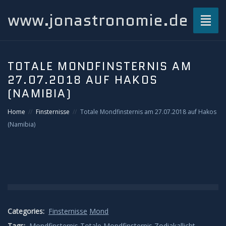
www.jonastronomie.de
Toggl
naviga
Über mich…
TOTALE MONDFINSTERNIS AM
27.07.2018 AUF HAKOS
Beiträge
(NAMIBIA)
Atmosphärisches und Naturphänomene
Home
Finsternisse
Totale Mondfinsternis am 27.07.2018 auf Hakos
(Namibia)
Airglow
Gewitterblitze
Grüner Blitz
Categories:
Finsternisse
Mond
Kondensstreifenschatten
Tags:
Mondfinsternis
Totale Mondfinsternis
Zodiakallicht