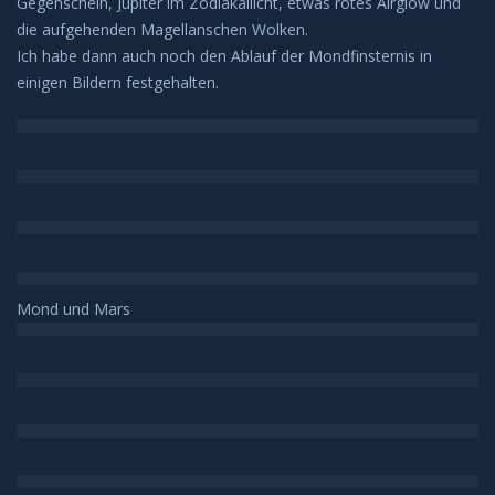
Gegenschein, Jupiter im Zodiakallicht, etwas rotes Airglow und
die aufgehenden Magellanschen Wolken.
Meteore
Ich habe dann auch noch den Ablauf der Mondfinsternis in
einigen Bildern festgehalten.
Meteoriten
Achondriten
Chondriten
Steineisenmeteorite
Mond und Mars
Eisenmeteorite
Artverwandtes
Konstellationen