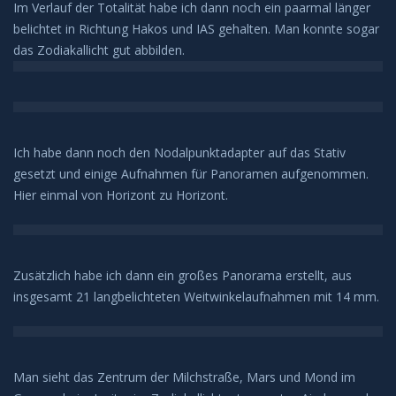
Deep Sky
Im Verlauf der Totalität habe ich dann noch ein paarmal länger
belichtet in Richtung Hakos und IAS gehalten. Man konnte sogar
das Zodiakallicht gut abbilden.
Kometen
Bedeckungen
Finsternisse
Ich habe dann noch den Nodalpunktadapter auf das Stativ
gesetzt und einige Aufnahmen für Panoramen aufgenommen.
Merkurtransit
Hier einmal von Horizont zu Horizont.
Mondfinsternis
Zusätzlich habe ich dann ein großes Panorama erstellt, aus
Sonnenfinsternis
insgesamt 21 langbelichteten Weitwinkelaufnahmen mit 14 mm.
Venustransit
Man sieht das Zentrum der Milchstraße, Mars und Mond im
Satelliten