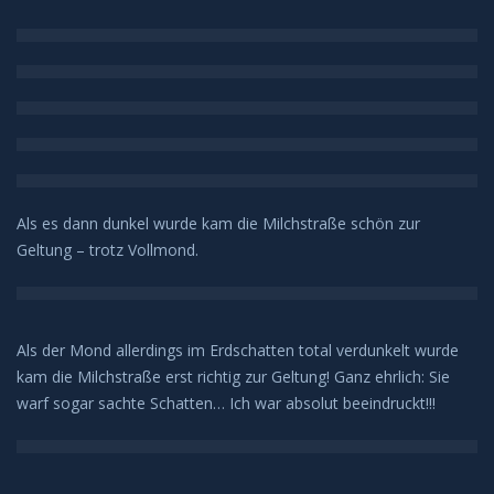
H-Alpha
Mond
Planeten
Jupiter
Als es dann dunkel wurde kam die Milchstraße schön zur
Geltung – trotz Vollmond.
Mars
Merkur
Als der Mond allerdings im Erdschatten total verdunkelt wurde
kam die Milchstraße erst richtig zur Geltung! Ganz ehrlich: Sie
Saturn
warf sogar sachte Schatten… Ich war absolut beeindruckt!!!
Venus