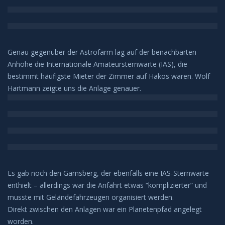
Sonnenunter und -aufgänge
Strahlenbüschel
Genau gegenüber der Astrofarm lag auf der benachbarten
Wolken
Anhöhe die Internationale Amateursternwarte (IAS), die
bestimmt häufigste Mieter der Zimmer auf Hakos waren. Wolf
Kelvin Helmholtz
Hartmann zeigte uns die Anlage genauer.
Lenticularis
Zodiakallicht
Milchstraße
Es gab noch den Gamsberg, der ebenfalls eine IAS-Sternwarte
enthielt – allerdings war die Anfahrt etwas “komplizierter” und
Sonne
musste mit Geländefahrzeugen organisiert werden.
Direkt zwischen den Anlagen war ein Planetenpfad angelegt
Weißlicht
worden.