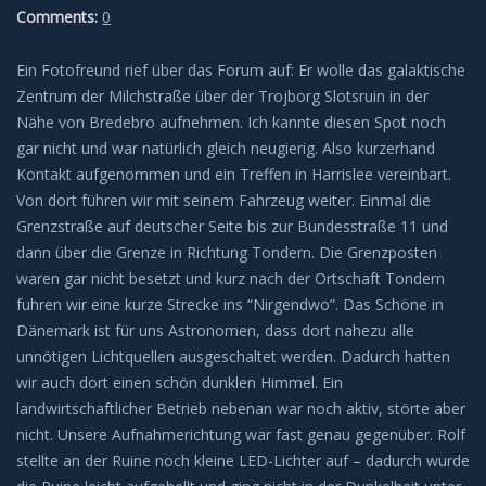
Comments:
0
Leuchtende Nachtwolken
Ein Fotofreund rief über das Forum auf: Er wolle das galaktische
Lichtsäulen
Zentrum der Milchstraße über der Trojborg Slotsruin in der
Nähe von Bredebro aufnehmen. Ich kannte diesen Spot noch
Meeresleuchten
gar nicht und war natürlich gleich neugierig. Also kurzerhand
Kontakt aufgenommen und ein Treffen in Harrislee vereinbart.
Von dort führen wir mit seinem Fahrzeug weiter. Einmal die
Mondhalos
Grenzstraße auf deutscher Seite bis zur Bundesstraße 11 und
dann über die Grenze in Richtung Tondern. Die Grenzposten
Oppositionseffekt
waren gar nicht besetzt und kurz nach der Ortschaft Tondern
fuhren wir eine kurze Strecke ins “Nirgendwo”. Das Schöne in
Polarlicht
Dänemark ist für uns Astronomen, dass dort nahezu alle
unnötigen Lichtquellen ausgeschaltet werden. Dadurch hatten
Regenbögen
wir auch dort einen schön dunklen Himmel. Ein
landwirtschaftlicher Betrieb nebenan war noch aktiv, störte aber
nicht. Unsere Aufnahmerichtung war fast genau gegenüber. Rolf
Sonnenhalos
stellte an der Ruine noch kleine LED-Lichter auf – dadurch wurde