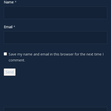
Deep Sky
Name
*
Kometen
Email
*
Bedeckungen
Finsternisse
Save my name and email in this browser for the next time I
Merkurtransit
comment.
Mondfinsternis
Sonnenfinsternis
Venustransit
Satelliten
Search...