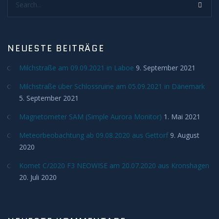
Meteore
Meteoriten
NEUESTE BEITRÄGE
Milchstraße am 09.09.2021 in Laboe
9. September 2021
Achondriten
Milchstraße über Schlossruine am 05.09.2021 in Dänemark
Chondriten
5. September 2021
Magnetometer SAM (Simple Aurora Monitor)
1. Mai 2021
Steineisenmeteorite
Meteorbeobachtung ab 09.08.2020 aus Gettorf
9. August
Eisenmeteorite
2020
Komet C/2020 F3 NEOWISE am 20.07.2020 aus Kronshagen
Artverwandtes
20. Juli 2020
Konstellationen