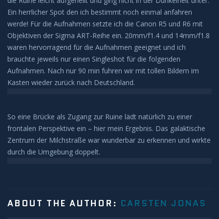
die Ruine leicht aufgehellt und ging nicht in der Dunkelheit unter.
Sonnenunter und -aufgänge
Ein herrlicher Spot den ich bestimmt noch einmal anfahren
werde! Für die Aufnahmen setzte ich die Canon R5 und R6 mit
Strahlenbüschel
Objektiven der Sigma ART-Reihe ein. 20mm/f1.4 und 14mm/f1.8
waren hervorragend für die Aufnahmen geeignet und ich
Wolken
brauchte jeweils nur einen Singleshot für die folgenden
Aufnahmen. Nach nur 90 min fuhren wir mit tollen Bildern im
Kelvin Helmholtz
Kasten wieder zurück nach Deutschland.
Lenticularis
So eine Brücke als Zugang zur Ruine lädt natürlich zu einer
frontalen Perspektive ein – hier mein Ergebnis. Das galaktische
Zodiakallicht
Zentrum der Milchstraße war wunderbar zu erkennen und wirkte
durch die Umgebung doppelt.
Milchstraße
Sonne
ABOUT THE AUTHOR:
CARSTEN JONAS
Weißlicht