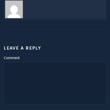
H-Alpha
Mond
Planeten
Jupiter
LEAVE A REPLY
Comment
Mars
Merkur
Saturn
Venus