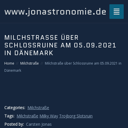
www.jonastronomie.de
Toggl
naviga
Über mich…
MILCHSTRASSE ÜBER S
CHLOSSRUINE AM 05.09.2021 I
Beiträge
N DÄNEMARK
Atmosphärisches und Naturphänomene
Home
Milchstraße
Milchstraße über Schlossruine am 05.09.2021 in
Dänemark
Airglow
Gewitterblitze
Grüner Blitz
Categories:
Milchstraße
Tags:
Milchstraße
Milky Way
Trojborg Slotsruin
Kondensstreifenschatten
Posted by:
Carsten Jonas