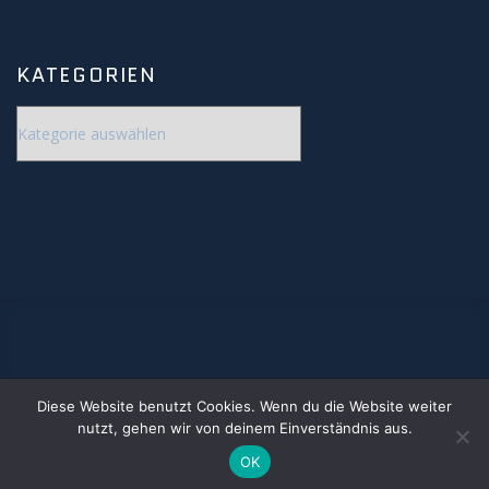
Deep Sky
Kometen
KATEGORIEN
Kategorien
Bedeckungen
Finsternisse
Merkurtransit
Mondfinsternis
Sonnenfinsternis
Diese Website benutzt Cookies. Wenn du die Website weiter
www.jonastronomie.de
Venustransit
nutzt, gehen wir von deinem Einverständnis aus.
© 2020. By Carsten Jonas
OK
Satelliten