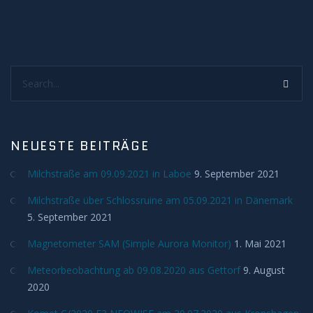
Sonnenunter und -aufgänge
Strahlenbüschel
Search...
Wolken
Kelvin Helmholtz
NEUESTE BEITRÄGE
Lenticularis
Milchstraße am 09.09.2021 in Laboe
9. September 2021
Zodiakallicht
Milchstraße über Schlossruine am 05.09.2021 in Dänemark
5. September 2021
Milchstraße
Magnetometer SAM (Simple Aurora Monitor)
1. Mai 2021
Sonne
Meteorbeobachtung ab 09.08.2020 aus Gettorf
9. August
2020
Weißlicht