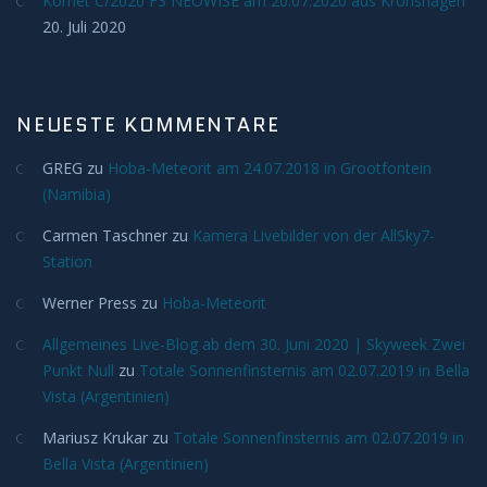
Komet C/2020 F3 NEOWISE am 20.07.2020 aus Kronshagen
20. Juli 2020
H-Alpha
Mond
NEUESTE KOMMENTARE
Planeten
GREG
zu
Hoba-Meteorit am 24.07.2018 in Grootfontein
(Namibia)
Jupiter
Carmen Taschner
zu
Kamera Livebilder von der AllSky7-
Station
Mars
Werner Press
zu
Hoba-Meteorit
Merkur
Allgemeines Live-Blog ab dem 30. Juni 2020 | Skyweek Zwei
Punkt Null
zu
Totale Sonnenfinsternis am 02.07.2019 in Bella
Saturn
Vista (Argentinien)
Mariusz Krukar
Venus
zu
Totale Sonnenfinsternis am 02.07.2019 in
Bella Vista (Argentinien)