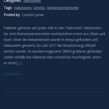
Categories:
Meteoriten
Leuchtende Nachtwolken
Tags:
Habaswein
,
Sericho
,
Steineisenmeteorite
Posted by:
Carsten Jonas
Lichtsäulen
Pallasite gehören auf jeden Fall zu den “hübschen” Meteoriten.
Meeresleuchten
Sie sind Steineisenmeteoriten und bestehen meist aus Olivin und
Eisen. Einer der bekanntesten wurde in Kenya gefunden und
Habaswein genannt, bis seit 2017 die Bezeichnung offiziell
Mondhalos
Sericho wurde. Es wurden insgesamt 2800 kg Masse gefunden.
Leider zerfällt das Material sehr schnell bei Feuchtigkeit, wenn
Oppositionseffekt
es nicht […]
Polarlicht
Read More
Regenbögen
Sonnenhalos