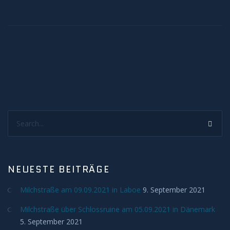
H-Alpha
Mond
Planeten
Jupiter
Search...
Mars
Merkur
NEUESTE BEITRÄGE
Saturn
Milchstraße am 09.09.2021 in Laboe
9. September 2021
Venus
Milchstraße über Schlossruine am 05.09.2021 in Dänemark
5. September 2021