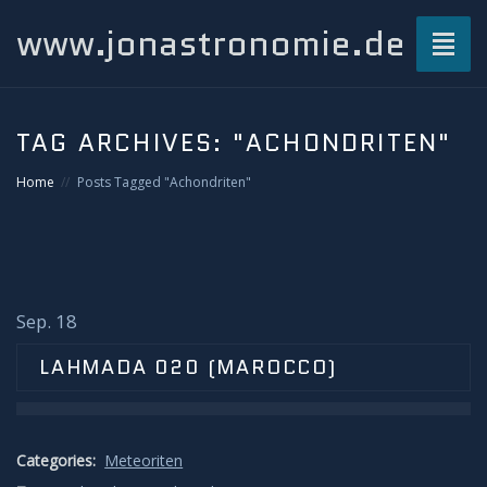
www.jonastronomie.de
Toggl
naviga
Über mich…
TAG ARCHIVES:
"ACHONDRITEN"
Beiträge
Home
Posts Tagged "Achondriten"
Atmosphärisches und Naturphänomene
Airglow
Sep. 18
Gewitterblitze
LAHMADA 020 (MAROCCO)
Grüner Blitz
Categories:
Meteoriten
Kondensstreifenschatten