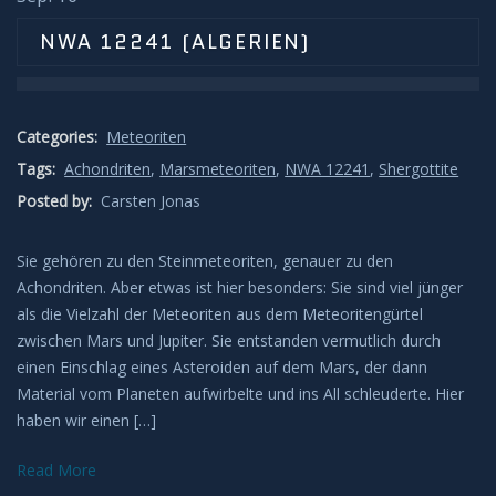
Sonnenunter und -aufgänge
NWA 12241 (ALGERIEN)
Strahlenbüschel
Wolken
Categories:
Meteoriten
Tags:
Achondriten
,
Marsmeteoriten
,
NWA 12241
,
Shergottite
Kelvin Helmholtz
Posted by:
Carsten Jonas
Lenticularis
Sie gehören zu den Steinmeteoriten, genauer zu den
Achondriten. Aber etwas ist hier besonders: Sie sind viel jünger
Zodiakallicht
als die Vielzahl der Meteoriten aus dem Meteoritengürtel
zwischen Mars und Jupiter. Sie entstanden vermutlich durch
Milchstraße
einen Einschlag eines Asteroiden auf dem Mars, der dann
Material vom Planeten aufwirbelte und ins All schleuderte. Hier
Sonne
haben wir einen […]
Read More
Weißlicht