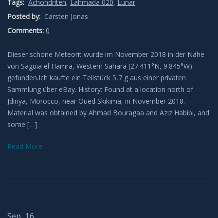
Tags:
Achondriten
,
Lahmada 020
,
Lunar
Leuchtende Nachtwolken
Posted by:
Carsten Jonas
Comments:
0
Lichtsäulen
Dieser schöne Meteorit wurde im November 2018 in der Nähe
von Saguia el Hamra, Western Sahara (27.411°N, 9.845°W)
Meeresleuchten
gefunden.Ich kaufte ein Teilstück 5,7 g aus einer privaten
Sammlung über eBay. History: Found at a location north of
Mondhalos
Jdiriya, Morocco, near Oued Skikima, in November 2018.
Material was obtained by Ahmad Bouragaa and Aziz Habibi, and
Oppositionseffekt
some […]
Polarlicht
Read More
Regenbögen
Sonnenhalos
Sep. 16