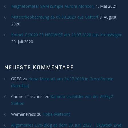
Deep Sky
Magnetometer SAM (Simple Aurora Monitor)
1. Mai 2021
Meteorbeobachtung ab 09.08.2020 aus Gettorf
Kometen
9. August
2020
Bedeckungen
Komet C/2020 F3 NEOWISE am 20.07.2020 aus Kronshagen
20. Juli 2020
Finsternisse
Merkurtransit
NEUESTE KOMMENTARE
Mondfinsternis
GREG
zu
Hoba-Meteorit am 24.07.2018 in Grootfontein
(Namibia)
Sonnenfinsternis
Carmen Taschner
zu
Kamera Livebilder von der AllSky7-
Station
Venustransit
Werner Press
zu
Hoba-Meteorit
Satelliten
Allgemeines Live-Blog ab dem 30. Juni 2020 | Skyweek Zwei