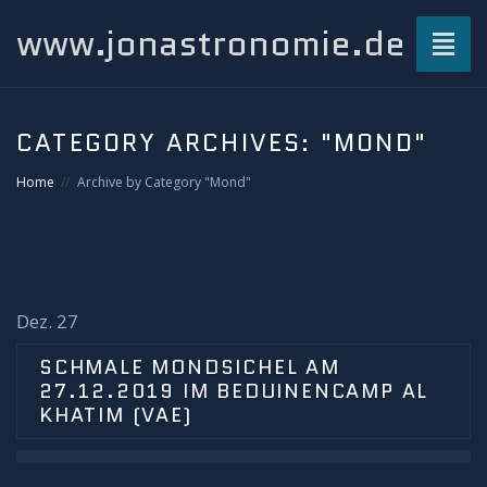
www.jonastronomie.de
Toggl
naviga
Über mich…
CATEGORY ARCHIVES:
"MOND"
Beiträge
Home
Archive by Category "Mond"
Atmosphärisches und Naturphänomene
Airglow
Dez. 27
Gewitterblitze
SCHMALE MONDSICHEL AM
27.12.2019 IM BEDUINENCAMP AL
Grüner Blitz
KHATIM (VAE)
Kondensstreifenschatten