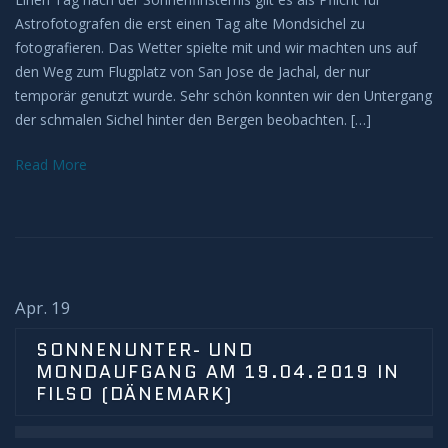
Deep Sky
Astrofotografen die erst einen Tag alte Mondsichel zu
fotografieren. Das Wetter spielte mit und wir machten uns auf
Kometen
den Weg zum Flugplatz von San Jose de Jachal, der nur
temporär genutzt wurde. Sehr schön konnten wir den Untergang
Bedeckungen
der schmalen Sichel hinter den Bergen beobachten. […]
Read More
Finsternisse
Merkurtransit
Mondfinsternis
Apr. 19
Sonnenfinsternis
SONNENUNTER- UND
MONDAUFGANG AM 19.04.2019 IN
Venustransit
FILSO (DÄNEMARK)
Satelliten