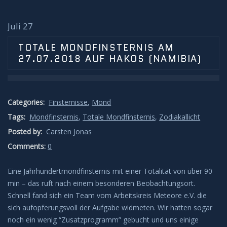
Novae/Supernovae
Juli 27
On Tour
TOTALE MONDFINSTERNIS AM
27.07.2018 AUF HAKOS (NAMIBIA)
AFT
NAFT
Categories:
Finsternisse
,
Mond
Ausrüstung
Tags:
Mondfinsternis
,
Totale Mondfinsternis
,
Zodiakallicht
Posted by:
Carsten Jonas
AllSkyCam
Comments:
0
Bau der Säule
Eine Jahrhundertmondfinsternis mit einer Totalität von über 90
min – das ruft nach einem besonderen Beobachtungsort.
SAM
Schnell fand sich ein Team vom Arbeitskreis Meteore e.V. die
sich aufopferungsvoll der Aufgabe widmeten. Wir hatten sogar
Datenschutz
noch ein wenig “Zusatzprogramm” gebucht und uns einige