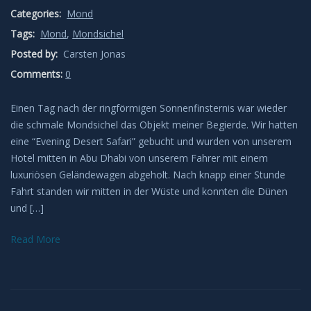
Categories:
Mond
Leuchtende Nachtwolken
Tags:
Mond
,
Mondsichel
Posted by:
Carsten Jonas
Lichtsäulen
Comments:
0
Meeresleuchten
Einen Tag nach der ringförmigen Sonnenfinsternis war wieder
die schmale Mondsichel das Objekt meiner Begierde. Wir hatten
Mondhalos
eine “Evening Desert Safari” gebucht und wurden von unserem
Hotel mitten in Abu Dhabi von unserem Fahrer mit einem
Oppositionseffekt
luxuriösen Geländewagen abgeholt. Nach knapp einer Stunde
Fahrt standen wir mitten in der Wüste und konnten die Dünen
Polarlicht
und […]
Read More
Regenbögen
Sonnenhalos