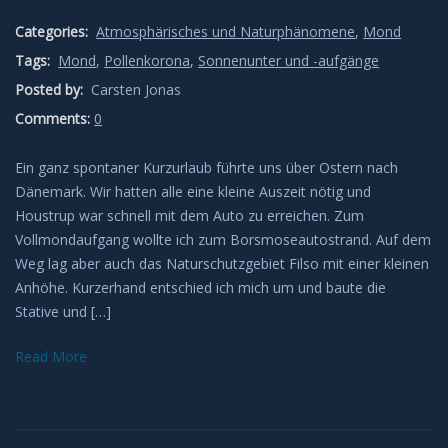
Categories:
Atmosphärisches und Naturphänomene
,
Mond
Meteore
Tags:
Mond
,
Pollenkorona
,
Sonnenunter und -aufgänge
Meteoriten
Posted by:
Carsten Jonas
Comments:
0
Achondriten
Ein ganz spontaner Kurzurlaub führte uns über Ostern nach
Dänemark. Wir hatten alle eine kleine Auszeit nötig und
Chondriten
Houstrup war schnell mit dem Auto zu erreichen. Zum
Vollmondaufgang wollte ich zum Borsmoseautostrand. Auf dem
Steineisenmeteorite
Weg lag aber auch das Naturschutzgebiet Filso mit einer kleinen
Anhöhe. Kurzerhand entschied ich mich um und baute die
Eisenmeteorite
Stative und […]
Artverwandtes
Read More
Konstellationen