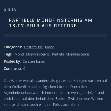
Sonnenunter und -aufgänge
Juli 16
Strahlenbüschel
PARTIELLE MONDFINSTERNIS AM
16.07.2019 AUS GETTORF
Wolken
Kelvin Helmholtz
Categories:
Finsternisse
,
Mond
Lenticularis
Tags:
Mond
,
Mondfinsternis
,
Partielle Mondfinsternis
Posted by:
Carsten Jonas
Zodiakallicht
Comments:
0
Milchstraße
Das Wetter war alles andere als gut, einige Kollegen suchten auf
dem Wolkenfilm nach möglichen Lücken. Durch den
Argentinienurlaub war ich immer noch ein wenig erschöpft und
Sonne
blieb lieber auf dem heimischen Balkon. Zwischen den Wolken
konnte ich dann auch ein paar Fotos aufnehmen.
Weißlicht