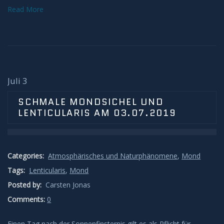
Read More
H-Alpha
Mond
Planeten
Juli 3
Jupiter
SCHMALE MONDSICHEL UND
LENTICULARIS AM 03.07.2019
Mars
Merkur
Categories:
Atmosphärisches und Naturphänomene
,
Mond
Tags:
Lenticularis
,
Mond
Saturn
Posted by:
Carsten Jonas
Comments:
0
Venus
Einen Tag nach der Sonnenfinsternis gilt es als Pflicht für