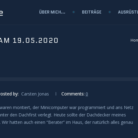
e
ÜBER MICH…
BEITRÄGE
AUSRÜST
AM 19.05.2020
Ho
osted by:
Carsten Jonas
Comments:
0
 waren montiert, der Minicomputer war programmiert und ans Netz
ter den Dachfirst verlegt. Heute sollte der Dachdecker meines
r hatten auch einen “Berater” im Haus, der natürlich alles genau