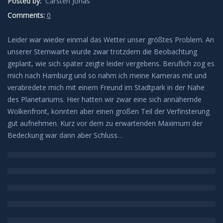
Posted by:
Carsten Jonas
Leuchtende Nachtwolken
Comments:
0
Leider war wieder einmal das Wetter unser größtes Problem. An
Lichtsäulen
unserer Sternwarte wurde zwar trotzdem die Beobachtung
geplant, wie sich später zeigte leider vergebens. Beruflich zog es
Meeresleuchten
mich nach Hamburg und so nahm ich meine Kameras mit und
verabredete mich mit einem Freund im Stadtpark in der Nähe
Mondhalos
des Planetariums. Hier hatten wir zwar eine sich annähernde
Wolkenfront, konnten aber einen großen Teil der Verfinsterung
Oppositionseffekt
gut aufnehmen. Kurz vor dem zu erwartenden Maximum der
Bedeckung war dann aber Schluss…
Polarlicht
Regenbögen
Sonnenhalos