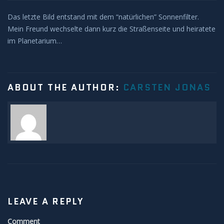
Sonnenunter und -aufgänge
Das letzte Bild entstand mit dem “natürlichen” Sonnenfilter.
Mein Freund wechselte dann kurz die Straßenseite und heiratete
Strahlenbüschel
im Planetarium…
Wolken
Kelvin Helmholtz
ABOUT THE AUTHOR:
CARSTEN JONAS
Lenticularis
Zodiakallicht
Milchstraße
Sonne
LEAVE A REPLY
Weißlicht
Comment