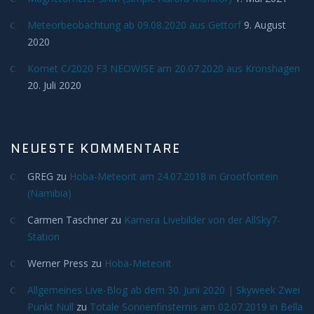
Meteore
Meteorbeobachtung ab 09.08.2020 aus Gettorf
9. August
2020
Meteoriten
Komet C/2020 F3 NEOWISE am 20.07.2020 aus Kronshagen
20. Juli 2020
Achondriten
Chondriten
NEUESTE KOMMENTARE
Steineisenmeteorite
GREG
zu
Hoba-Meteorit am 24.07.2018 in Grootfontein
(Namibia)
Eisenmeteorite
Carmen Taschner
zu
Kamera Livebilder von der AllSky7-
Station
Artverwandtes
Werner Press
zu
Hoba-Meteorit
Konstellationen
Allgemeines Live-Blog ab dem 30. Juni 2020 | Skyweek Zwei
Punkt Null
zu
Totale Sonnenfinsternis am 02.07.2019 in Bella