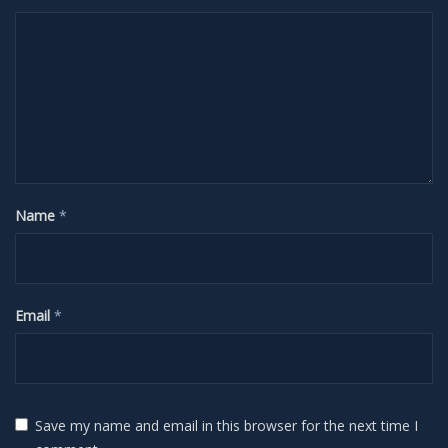
H-Alpha
Mond
Planeten
Jupiter
Name
*
Mars
Merkur
Email
*
Saturn
Venus
Save my name and email in this browser for the next time I