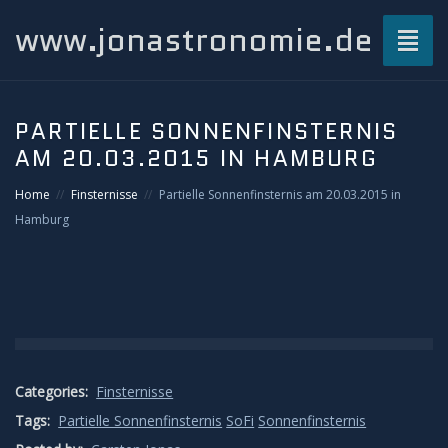
www.jonastronomie.de
Toggl
naviga
Über mich…
PARTIELLE SONNENFINSTERNIS
AM 20.03.2015 IN HAMBURG
Beiträge
Home
Finsternisse
Partielle Sonnenfinsternis am 20.03.2015 in
Atmosphärisches und Naturphänomene
Hamburg
Airglow
Gewitterblitze
Grüner Blitz
Categories:
Finsternisse
Tags:
Partielle Sonnenfinsternis
SoFi
Sonnenfinsternis
Kondensstreifenschatten