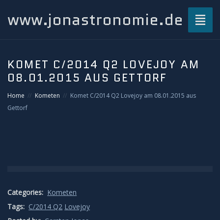
www.jonastronomie.de
Toggl
naviga
Über mich…
KOMET C/2014 Q2 LOVEJOY AM
08.01.2015 AUS GETTORF
Beiträge
Home
Kometen
Komet C/2014 Q2 Lovejoy am 08.01.2015 aus
Atmosphärisches und Naturphänomene
Gettorf
Airglow
Gewitterblitze
Grüner Blitz
Categories:
Kometen
Tags:
C/2014 Q2
Lovejoy
Kondensstreifenschatten