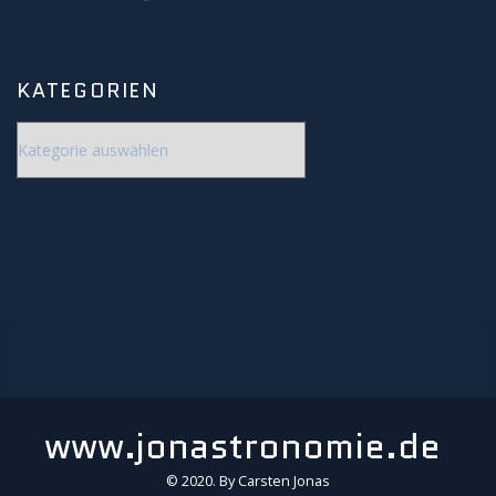
Novae/Supernovae
On Tour
KATEGORIEN
AFT
Kategorien
NAFT
Ausrüstung
AllSkyCam
Bau der Säule
SAM
www.jonastronomie.de
Datenschutz
© 2020. By Carsten Jonas