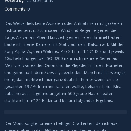
Posted by:
Carsten Jonas
Leuchtende Nachtwolken
Comments:
0
Das Wetter ließ keine Aktionen oder Aufnahmen mit größeren
Lichtsäulen
Instrumenten zu. Sturmböen, Wind und Regen regierten die
Tage. Als wir am Abend kurzzeitig einen freien Himmel hatten,
Meeresleuchten
baute ich meine Kamera mit Stativ auf dem Balkon auf. Mit der
Sony Alpha 7s, dem Walimex Pro 24mm f1.4 @ f2.8 und jeweils
Mondhalos
10s. Belichtungen bei ISO 3200 nahm ich mehrere Serien auf.
Mein Ziel war es den Orion und die Plejaden mit dem Kometen
Oppositionseffekt
und gerne auch dem Schweif, abzubilden. Manchmal ist weniger
mehr, das merkte ich hier ganz deutlich. Immer wenn ich die
Polarlicht
gesamten 197 Aufnahmen stacken wollte, bekam ich nur Mist
dabei heraus. Tage und ungefähr 500 graue Haare später
stackte ich “nur” 24 Bilder und bekam folgendes Ergebnis:
Regenbögen
Sonnenhalos
Der Mond sorgte für einen heftigen Gradienten, den ich aber
einigermaßen in der Bildbearbeitung entfernen konnte.