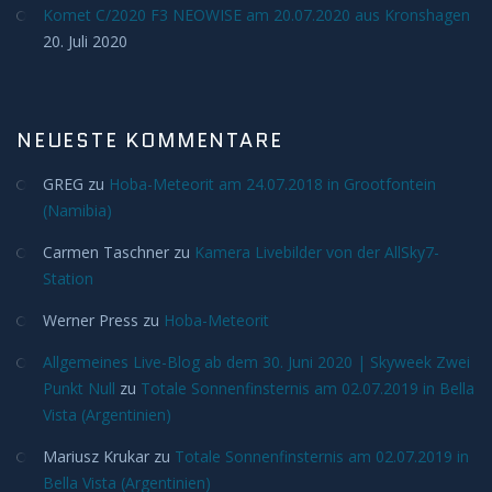
Komet C/2020 F3 NEOWISE am 20.07.2020 aus Kronshagen
Meteore
20. Juli 2020
Meteoriten
NEUESTE KOMMENTARE
Achondriten
GREG
zu
Hoba-Meteorit am 24.07.2018 in Grootfontein
(Namibia)
Chondriten
Carmen Taschner
zu
Kamera Livebilder von der AllSky7-
Steineisenmeteorite
Station
Werner Press
zu
Hoba-Meteorit
Eisenmeteorite
Allgemeines Live-Blog ab dem 30. Juni 2020 | Skyweek Zwei
Artverwandtes
Punkt Null
zu
Totale Sonnenfinsternis am 02.07.2019 in Bella
Vista (Argentinien)
Konstellationen
Mariusz Krukar
zu
Totale Sonnenfinsternis am 02.07.2019 in
Bella Vista (Argentinien)