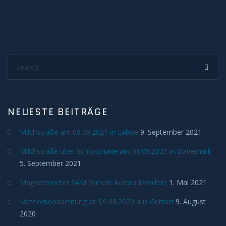
Deep Sky
Kometen
Bedeckungen
Search...
Finsternisse
NEUESTE BEITRÄGE
Merkurtransit
Milchstraße am 09.09.2021 in Laboe
9. September 2021
Mondfinsternis
Milchstraße über Schlossruine am 05.09.2021 in Dänemark
5. September 2021
Sonnenfinsternis
Magnetometer SAM (Simple Aurora Monitor)
1. Mai 2021
Venustransit
Meteorbeobachtung ab 09.08.2020 aus Gettorf
9. August
2020
Satelliten