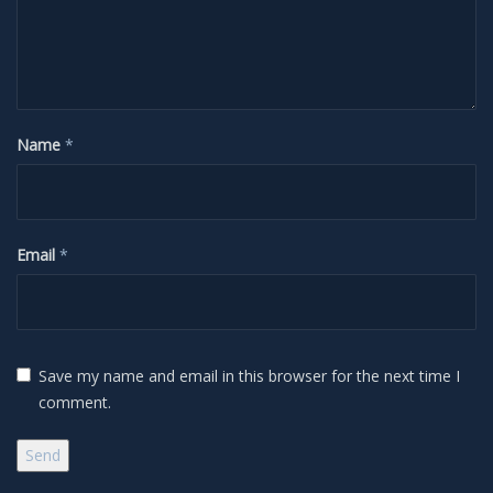
H-Alpha
Mond
Name
*
Planeten
Jupiter
Email
*
Mars
Merkur
Save my name and email in this browser for the next time I
Saturn
comment.
Venus