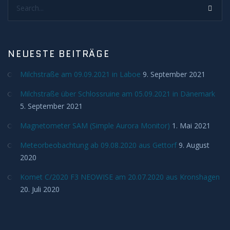
Search...
Deep Sky
Kometen
NEUESTE BEITRÄGE
Bedeckungen
Milchstraße am 09.09.2021 in Laboe
9. September 2021
Finsternisse
Milchstraße über Schlossruine am 05.09.2021 in Dänemark
5. September 2021
Merkurtransit
Magnetometer SAM (Simple Aurora Monitor)
1. Mai 2021
Mondfinsternis
Meteorbeobachtung ab 09.08.2020 aus Gettorf
9. August
2020
Sonnenfinsternis
Komet C/2020 F3 NEOWISE am 20.07.2020 aus Kronshagen
20. Juli 2020
Venustransit
Satelliten