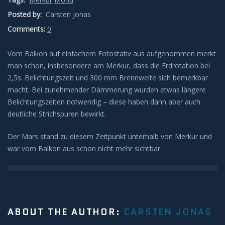
Posted by:
Carsten Jonas
Leuchtende Nachtwolken
Comments:
0
Lichtsäulen
Vom Balkon auf einfachem Fotostativ aus aufgenommen merkt
man schon, insbesondere am Merkur, dass die Erdrotation bei
Meeresleuchten
2,5s. Belichtungszeit und 300 mm Brennweite sich bemerkbar
macht. Bei zunehmender Dämmerung wurden etwas längere
Mondhalos
Belichtungszeiten notwendig – diese haben dann aber auch
deutliche Strichspuren bewirkt.
Oppositionseffekt
Der Mars stand zu diesem Zeitpunkt unterhalb von Merkur und
Polarlicht
war vom Balkon aus schon nicht mehr sichtbar.
Regenbögen
Sonnenhalos
ABOUT THE AUTHOR:
CARSTEN JONAS