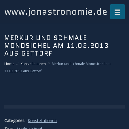
www.jonastronomie.de
Toggl
naviga
Über mich…
MERKUR UND SCHMALE
MONDSICHEL AM 11.02.2013
Beiträge
AUS GETTORF
Atmosphärisches und Naturphänomene
Home
Konstellationen
Merkur und schmale Mondsichel am
11.02.2013 aus Gettorf
Airglow
Gewitterblitze
Grüner Blitz
Categories:
Konstellationen
Kondensstreifenschatten
Tags:
Merkur
Mond