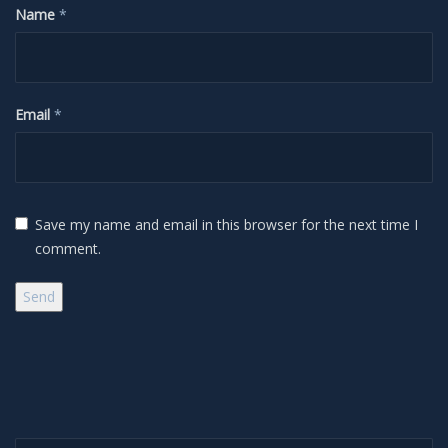
Name
*
H-Alpha
Mond
Email
*
Planeten
Jupiter
Save my name and email in this browser for the next time I
Mars
comment.
Merkur
Saturn
Venus