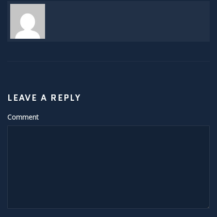
Sonnenunter und -aufgänge
Strahlenbüschel
Wolken
Kelvin Helmholtz
LEAVE A REPLY
Lenticularis
Comment
Zodiakallicht
Milchstraße
Sonne
Weißlicht