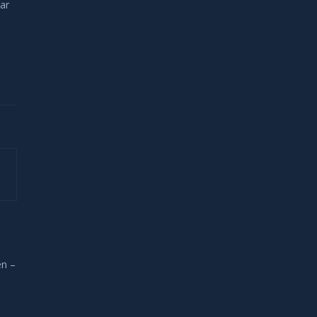
ar
en –