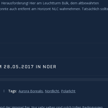
ne Herausforderung! Hier am Leuchtturm Bülk, dem altbewährten
onnte auch entfernt am Horizont NLC wahrnehmen. Tatsächlich sollt
M 28.05.2017 IN NOER
Tags:
Aurora Borealis
,
Nordlicht
,
Polarlicht
 der Himmel frei. Nur sehr selten sind solch tollen Bedingungen