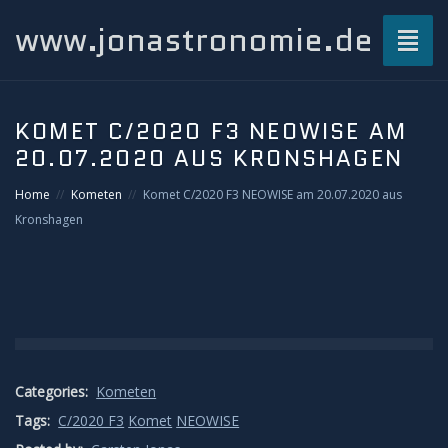
www.jonastronomie.de
Toggl
naviga
Über mich…
KOMET C/2020 F3 NEOWISE AM
20.07.2020 AUS KRONSHAGEN
Beiträge
Home
Kometen
Komet C/2020 F3 NEOWISE am 20.07.2020 aus
Atmosphärisches und Naturphänomene
Kronshagen
Airglow
Gewitterblitze
Grüner Blitz
Categories:
Kometen
Tags:
C/2020 F3
Komet
NEOWISE
Kondensstreifenschatten