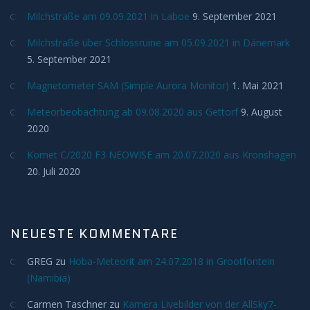
Milchstraße am 09.09.2021 in Laboe
9. September 2021
H-Alpha
Milchstraße über Schlossruine am 05.09.2021 in Dänemark
Mond
5. September 2021
Magnetometer SAM (Simple Aurora Monitor)
1. Mai 2021
Planeten
Meteorbeobachtung ab 09.08.2020 aus Gettorf
9. August
2020
Jupiter
Komet C/2020 F3 NEOWISE am 20.07.2020 aus Kronshagen
Mars
20. Juli 2020
Merkur
NEUESTE KOMMENTARE
Saturn
GREG
zu
Hoba-Meteorit am 24.07.2018 in Grootfontein
(Namibia)
Venus
Carmen Taschner
zu
Kamera Livebilder von der AllSky7-