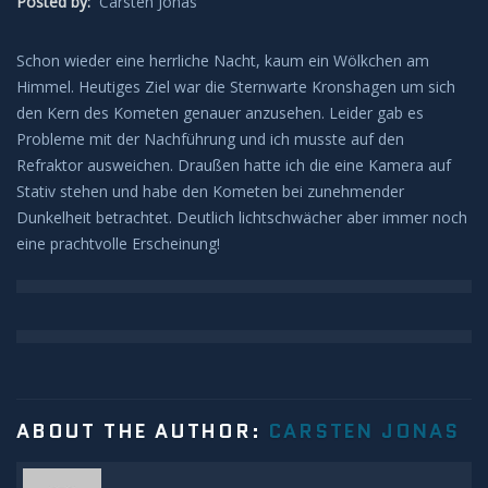
Posted by:
Carsten Jonas
Leuchtende Nachtwolken
Schon wieder eine herrliche Nacht, kaum ein Wölkchen am
Himmel. Heutiges Ziel war die Sternwarte Kronshagen um sich
Lichtsäulen
den Kern des Kometen genauer anzusehen. Leider gab es
Probleme mit der Nachführung und ich musste auf den
Meeresleuchten
Refraktor ausweichen. Draußen hatte ich die eine Kamera auf
Stativ stehen und habe den Kometen bei zunehmender
Mondhalos
Dunkelheit betrachtet. Deutlich lichtschwächer aber immer noch
eine prachtvolle Erscheinung!
Oppositionseffekt
Polarlicht
Regenbögen
ABOUT THE AUTHOR:
CARSTEN JONAS
Sonnenhalos