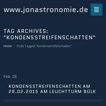
www.jonastronomie.de
Toggl
naviga
Über mich…
TAG ARCHIVES:
"KONDENSSTREIFENSCHATTEN"
Beiträge
Home
Posts Tagged "Kondensstreifenschatten"
Atmosphärisches und Naturphänomene
Airglow
Gewitterblitze
Feb. 28
KONDENSSTREIFENSCHATTEN AM
Grüner Blitz
28.02.2015 AM LEUCHTTURM BÜLK
Kondensstreifenschatten