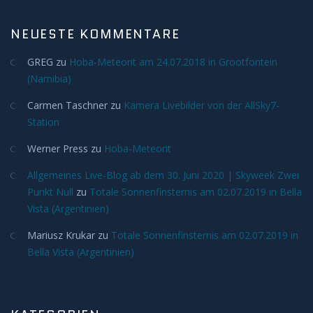
Novae/Supernovae
NEUESTE KOMMENTARE
On Tour
GREG
zu
Hoba-Meteorit am 24.07.2018 in Grootfontein
(Namibia)
AFT
Carmen Taschner
zu
Kamera Livebilder von der AllSky7-
NAFT
Station
Werner Press
zu
Hoba-Meteorit
Ausrüstung
Allgemeines Live-Blog ab dem 30. Juni 2020 | Skyweek Zwei
AllSkyCam
Punkt Null
zu
Totale Sonnenfinsternis am 02.07.2019 in Bella
Vista (Argentinien)
Bau der Säule
Mariusz Krukar
zu
Totale Sonnenfinsternis am 02.07.2019 in
Bella Vista (Argentinien)
SAM
Datenschutz