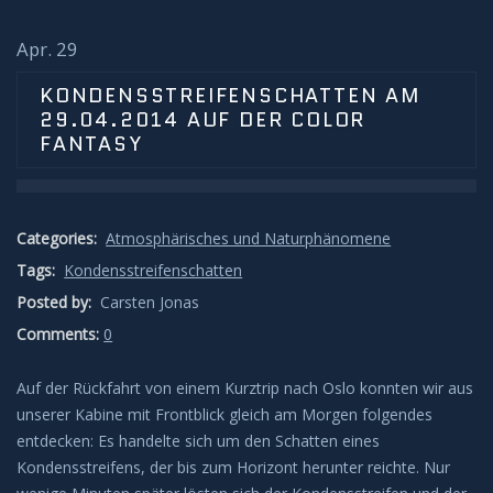
Sonnenunter und -aufgänge
Apr. 29
Strahlenbüschel
KONDENSSTREIFENSCHATTEN AM
29.04.2014 AUF DER COLOR
Wolken
FANTASY
Kelvin Helmholtz
Categories:
Atmosphärisches und Naturphänomene
Lenticularis
Tags:
Kondensstreifenschatten
Zodiakallicht
Posted by:
Carsten Jonas
Comments:
0
Milchstraße
Auf der Rückfahrt von einem Kurztrip nach Oslo konnten wir aus
Sonne
unserer Kabine mit Frontblick gleich am Morgen folgendes
entdecken: Es handelte sich um den Schatten eines
Kondensstreifens, der bis zum Horizont herunter reichte. Nur
Weißlicht