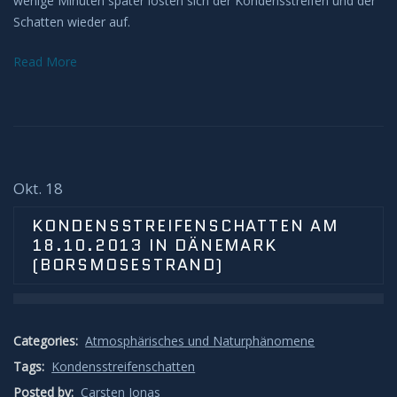
wenige Minuten später lösten sich der Kondensstreifen und der
Schatten wieder auf.
H-Alpha
Read More
Mond
Planeten
Jupiter
Okt. 18
Mars
KONDENSSTREIFENSCHATTEN AM
18.10.2013 IN DÄNEMARK
(BORSMOSESTRAND)
Merkur
Saturn
Categories:
Atmosphärisches und Naturphänomene
Venus
Tags:
Kondensstreifenschatten
Posted by:
Carsten Jonas