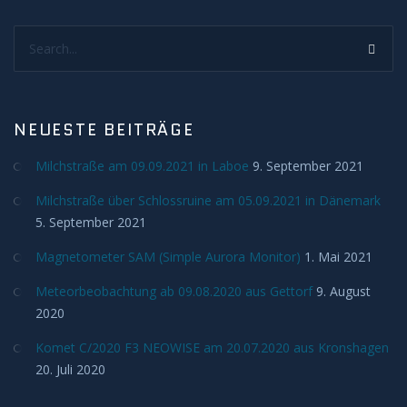
Meteore
Search...
Meteoriten
NEUESTE BEITRÄGE
Achondriten
Milchstraße am 09.09.2021 in Laboe
9. September 2021
Chondriten
Milchstraße über Schlossruine am 05.09.2021 in Dänemark
5. September 2021
Steineisenmeteorite
Magnetometer SAM (Simple Aurora Monitor)
1. Mai 2021
Eisenmeteorite
Meteorbeobachtung ab 09.08.2020 aus Gettorf
9. August
2020
Artverwandtes
Komet C/2020 F3 NEOWISE am 20.07.2020 aus Kronshagen
Konstellationen
20. Juli 2020