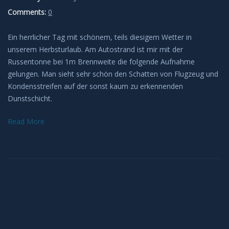
Deep Sky
Comments:
0
Kometen
Ein herrlicher Tag mit schönem, teils diesigem Wetter in
unserem Herbsturlaub. Am Autostrand ist mir mit der
Bedeckungen
Russentonne bei 1m Brennweite die folgende Aufnahme
gelungen. Man sieht sehr schön den Schatten von Flugzeug und
Finsternisse
Kondensstreifen auf der sonst kaum zu erkennenden
Dunstschicht.
Merkurtransit
Read More
Mondfinsternis
Sonnenfinsternis
Venustransit
Satelliten