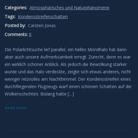
Categories:
Atmosphärisches und Naturphänomene
Leuchtende Nachtwolken
Tags:
Kondensstreifenschatten
Posted by:
Lichtsäulen
Carsten Jonas
Comments:
0
Meeresleuchten
Die Polarlichtsuche lief parallel, ein helles Mondhalo hat dann
aber auch unsere Aufmerksamkeit erregt. Zurecht, denn es war
Mondhalos
ein wirklich schöner Anblick. Als jedoch die Bewölkung stärker
wurde und das Halo verdeckte, zeigte sich etwas anderes, nicht
Oppositionseffekt
weniger reizvolles am Nachthimmel: Der Kondensstreifen eines
durchfliegenden Flugzeugs warf einen schönen Schatten auf die
Polarlicht
Wolkenschichten. Bislang hatte […]
Regenbögen
Read More
Sonnenhalos