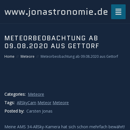
www.jonastronomie.de
Toggl
naviga
Über mich…
METEORBEOBACHTUNG AB
09.08.2020 AUS GETTORF
Beiträge
Home
Meteore
Meteorbeobachtung ab 09.08.2020 aus Gettorf
Atmosphärisches und Naturphänomene
Airglow
Gewitterblitze
Categories:
Meteore
Tags:
AllSkyCam
Meteor
Meteore
Grüner Blitz
Posted by:
Carsten Jonas
Kondensstreifenschatten
Meine AMS 34-AllSky-Kamera hat sich schon mehrfach bewährt!