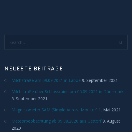
Novae/Supernovae
On Tour
AFT
Search...
NAFT
Ausrüstung
NEUESTE BEITRÄGE
Milchstraße am 09.09.2021 in Laboe
AllSkyCam
9. September 2021
Milchstraße über Schlossruine am 05.09.2021 in Dänemark
Bau der Säule
5. September 2021
Magnetometer SAM (Simple Aurora Monitor)
1. Mai 2021
SAM
Meteorbeobachtung ab 09.08.2020 aus Gettorf
9. August
Datenschutz
2020