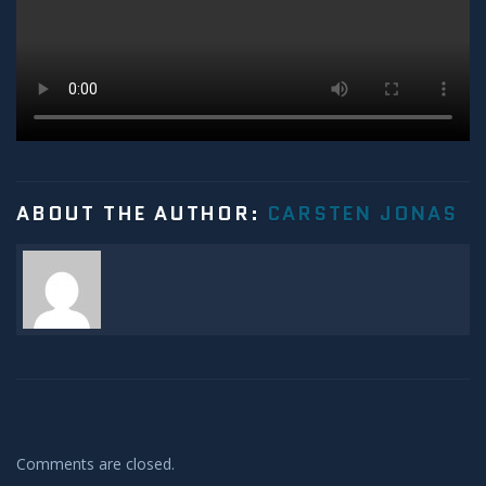
Meteore
Meteoriten
Achondriten
ABOUT THE AUTHOR:
Chondriten
CARSTEN JONAS
Steineisenmeteorite
Eisenmeteorite
Artverwandtes
Konstellationen
Comments are closed.