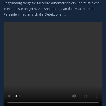
Regelmäßig fängt sie Meteore automatisch ein und zeigt diese
Leuchtende Nachtwolken
in einer Liste an. Jetzt, zur Annäherung an das Maximum der
Perseiden, häufen sich die Detektionen…
Lichtsäulen
Meeresleuchten
Mondhalos
Oppositionseffekt
Polarlicht
Regenbögen
Sonnenhalos