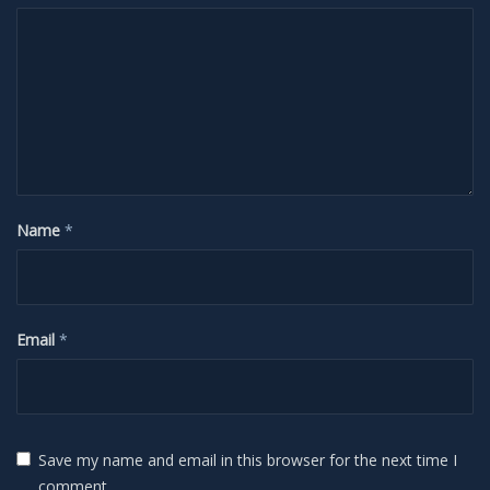
H-Alpha
Mond
Planeten
Jupiter
Name
*
Mars
Merkur
Email
*
Saturn
Venus
Save my name and email in this browser for the next time I
comment.