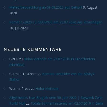
Meteorbeobachtung ab 09.08.2020 aus Gettorf
9. August
Meteore
2020
Meteoriten
Komet C/2020 F3 NEOWISE am 20.07.2020 aus Kronshagen
20. Juli 2020
Achondriten
Chondriten
NEUESTE KOMMENTARE
GREG
Steineisenmeteorite
zu
Hoba-Meteorit am 24.07.2018 in Grootfontein
(Namibia)
Eisenmeteorite
Carmen Taschner
zu
Kamera Livebilder von der AllSky7-
Station
Artverwandtes
Werner Press
zu
Hoba-Meteorit
Konstellationen
Allgemeines Live-Blog ab dem 30. Juni 2020 | Skyweek Zwei
Punkt Null
zu
Totale Sonnenfinsternis am 02.07.2019 in Bella