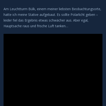
Leuchtende Nachtwolken
Am Leuchtturm Bülk, einem meiner liebsten Beobachtungsorte,
hatte ich meine Stative aufgebaut. Es sollte Polarlicht geben –
Lichtsäulen
leider fiel das Ergebnis etwas schwächer aus. Aber egal,
Hauptsache raus und frische Luft tanken…
Meeresleuchten
Mondhalos
Oppositionseffekt
Polarlicht
Regenbögen
Sonnenhalos