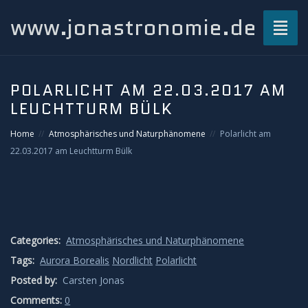
www.jonastronomie.de
Toggl
naviga
Über mich…
POLARLICHT AM 22.03.2017 AM
LEUCHTTURM BÜLK
Beiträge
Home
Atmosphärisches und Naturphänomene
Polarlicht am
Atmosphärisches und Naturphänomene
22.03.2017 am Leuchtturm Bülk
Airglow
Gewitterblitze
Categories:
Atmosphärisches und Naturphänomene
Grüner Blitz
Tags:
Aurora Borealis
Nordlicht
Polarlicht
Posted by:
Carsten Jonas
Kondensstreifenschatten
Comments:
0