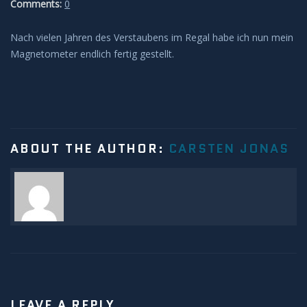
Comments:
0
Leuchtende Nachtwolken
Nach vielen Jahren des Verstaubens im Regal habe ich nun mein
Magnetometer endlich fertig gestellt.
Lichtsäulen
Meeresleuchten
Mondhalos
ABOUT THE AUTHOR:
CARSTEN JONAS
Oppositionseffekt
Polarlicht
Regenbögen
Sonnenhalos
LEAVE A REPLY