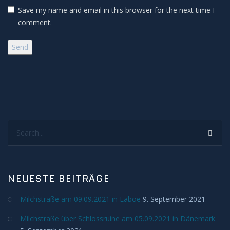
Save my name and email in this browser for the next time I
H-Alpha
comment.
Mond
Planeten
Jupiter
Search...
Mars
Merkur
NEUESTE BEITRÄGE
Saturn
Milchstraße am 09.09.2021 in Laboe
9. September 2021
Venus
Milchstraße über Schlossruine am 05.09.2021 in Dänemark