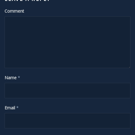
Sonnenunter und -aufgänge
Comment
Strahlenbüschel
Wolken
Kelvin Helmholtz
Lenticularis
Name
*
Zodiakallicht
Milchstraße
Email
*
Sonne
Weißlicht