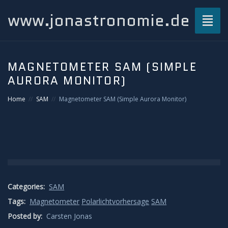
www.jonastronomie.de
Toggl
naviga
Über mich…
MAGNETOMETER SAM (SIMPLE
AURORA MONITOR)
Beiträge
Home
SAM
Magnetometer SAM (Simple Aurora Monitor)
Atmosphärisches und Naturphänomene
Airglow
Gewitterblitze
Categories:
SAM
Grüner Blitz
Tags:
Magnetometer
Polarlichtvorhersage
SAM
Posted by:
Kondensstreifenschatten
Carsten Jonas