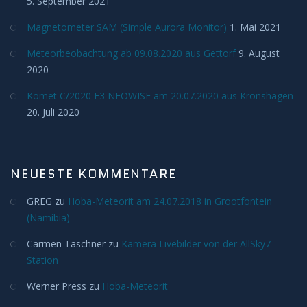
5. September 2021
Deep Sky
Magnetometer SAM (Simple Aurora Monitor)
1. Mai 2021
Kometen
Meteorbeobachtung ab 09.08.2020 aus Gettorf
9. August
2020
Bedeckungen
Komet C/2020 F3 NEOWISE am 20.07.2020 aus Kronshagen
20. Juli 2020
Finsternisse
Merkurtransit
NEUESTE KOMMENTARE
Mondfinsternis
GREG
zu
Hoba-Meteorit am 24.07.2018 in Grootfontein
(Namibia)
Sonnenfinsternis
Carmen Taschner
zu
Kamera Livebilder von der AllSky7-
Venustransit
Station
Werner Press
zu
Hoba-Meteorit
Satelliten