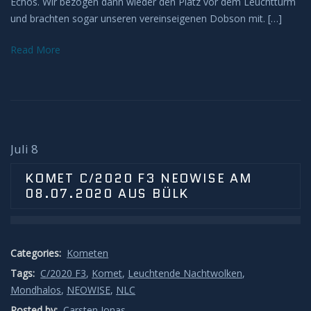
Echos. Wir bezogen dann wieder den Platz vor dem Leuchtturm
und brachten sogar unseren vereinseigenen Dobson mit. […]
H-Alpha
Read More
Mond
Planeten
Jupiter
Juli 8
Mars
KOMET C/2020 F3 NEOWISE AM
08.07.2020 AUS BÜLK
Merkur
Saturn
Categories:
Kometen
Tags:
C/2020 F3
,
Komet
,
Leuchtende Nachtwolken
,
Venus
Mondhalos
,
NEOWISE
,
NLC
Posted by:
Carsten Jonas