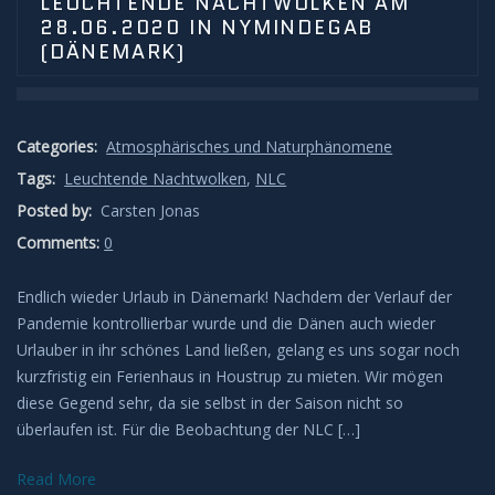
LEUCHTENDE NACHTWOLKEN AM
28.06.2020 IN NYMINDEGAB
Meteore
(DÄNEMARK)
Meteoriten
Categories:
Atmosphärisches und Naturphänomene
Achondriten
Tags:
Leuchtende Nachtwolken
,
NLC
Posted by:
Carsten Jonas
Chondriten
Comments:
0
Steineisenmeteorite
Endlich wieder Urlaub in Dänemark! Nachdem der Verlauf der
Pandemie kontrollierbar wurde und die Dänen auch wieder
Eisenmeteorite
Urlauber in ihr schönes Land ließen, gelang es uns sogar noch
kurzfristig ein Ferienhaus in Houstrup zu mieten. Wir mögen
Artverwandtes
diese Gegend sehr, da sie selbst in der Saison nicht so
überlaufen ist. Für die Beobachtung der NLC […]
Konstellationen
Read More