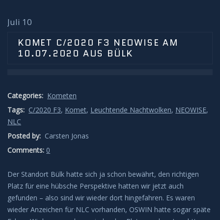
Sonnenunter und -aufgänge
Juli 10
Strahlenbüschel
KOMET C/2020 F3 NEOWISE AM
10.07.2020 AUS BÜLK
Wolken
Kelvin Helmholtz
Categories:
Kometen
Lenticularis
Tags:
C/2020 F3
,
Komet
,
Leuchtende Nachtwolken
,
NEOWISE
,
NLC
Zodiakallicht
Posted by:
Carsten Jonas
Comments:
0
Milchstraße
Der Standort Bülk hatte sich ja schon bewährt, den richtigen
Sonne
Platz für eine hübsche Perspektive hatten wir jetzt auch
gefunden – also sind wir wieder dort hingefahren. Es waren
wieder Anzeichen für NLC vorhanden, OSWIN hatte sogar späte
Weißlicht