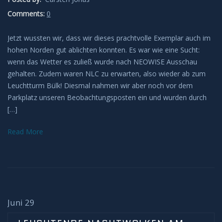
Deep Sky
Comments:
0
Kometen
Jetzt wussten wir, dass wir dieses prachtvolle Exemplar auch im
hohen Norden gut ablichten konnten. Es war wie eine Sucht:
Bedeckungen
wenn das Wetter es zuließ wurde nach NEOWISE Ausschau
gehalten. Zudem waren NLC zu erwarten, also wieder ab zum
Finsternisse
Leuchtturm Bülk! Diesmal nahmen wir aber noch vor dem
Parkplatz unseren Beobachtungsposten ein und wurden durch
Merkurtransit
[…]
Read More
Mondfinsternis
Sonnenfinsternis
Venustransit
Juni 29
Satelliten