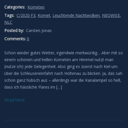
Categories:
Kometen
Leuchtende Nachtwolken
Tags:
C/2020 F3
,
Komet
,
Leuchtende Nachtwolken
,
NEOWISE
,
NLC
Lichtsäulen
Posted by:
Carsten Jonas
Comments:
Meeresleuchten
0
Schon wieder gutes Wetter, irgendwie merkwürdig… Aber mit so
Mondhalos
einem schönen und hellen Kometen am Himmel nutzt man
(nutze ich) jede Gelegenheit. Also ging es zuerst nach Kiel um
Oppositionseffekt
über die Schleuseneinfahrt nach Holtenau zu blicken. Ja, das sah
schon ganz hübsch aus – allerdings war die Kanalampel so hell,
Polarlicht
dass ich hässliche Flares im […]
Regenbögen
Read More
Sonnenhalos