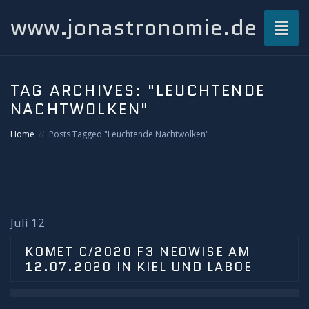
www.jonastronomie.de
Toggl
naviga
Über mich…
TAG ARCHIVES:
"LEUCHTENDE
NACHTWOLKEN"
Beiträge
Home
Posts Tagged "Leuchtende Nachtwolken"
Atmosphärisches und Naturphänomene
Airglow
Gewitterblitze
Juli 12
KOMET C/2020 F3 NEOWISE AM
Grüner Blitz
12.07.2020 IN KIEL UND LABOE
Kondensstreifenschatten