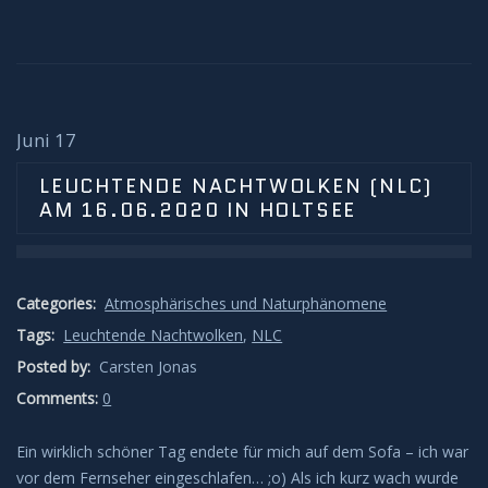
Novae/Supernovae
On Tour
AFT
Juni 17
LEUCHTENDE NACHTWOLKEN (NLC)
NAFT
AM 16.06.2020 IN HOLTSEE
Ausrüstung
AllSkyCam
Categories:
Atmosphärisches und Naturphänomene
Tags:
Leuchtende Nachtwolken
,
NLC
Bau der Säule
Posted by:
Carsten Jonas
Comments:
0
SAM
Ein wirklich schöner Tag endete für mich auf dem Sofa – ich war
Datenschutz
vor dem Fernseher eingeschlafen… ;o) Als ich kurz wach wurde