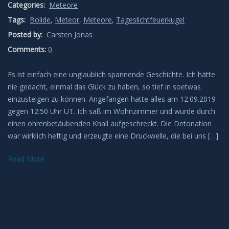
Sonnenunter und -aufgänge
Categories:
Meteore
Tags:
Bolide
,
Meteor
,
Meteore
,
Tageslichtfeuerkugel
Strahlenbüschel
Posted by:
Carsten Jonas
Comments:
0
Wolken
Es ist einfach eine unglaublich spannende Geschichte. Ich hätte
Kelvin Helmholtz
nie gedacht, einmal das Glück zu haben, so tief in soetwas
einzusteigen zu können. Angefangen hatte alles am 12.09.2019
gegen 12:50 Uhr UT. Ich saß im Wohnzimmer und wurde durch
Lenticularis
einen ohrenbetäubenden Knall aufgeschreckt. Die Detonation
war wirklich heftig und erzeugte eine Druckwelle, die bei uns […]
Zodiakallicht
Read More
Milchstraße
Sonne
Weißlicht