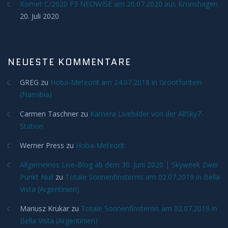
Deep Sky
Komet C/2020 F3 NEOWISE am 20.07.2020 aus Kronshagen
20. Juli 2020
Kometen
Bedeckungen
NEUESTE KOMMENTARE
GREG
zu
Hoba-Meteorit am 24.07.2018 in Grootfontein
Finsternisse
(Namibia)
Merkurtransit
Carmen Taschner
zu
Kamera Livebilder von der AllSky7-
Station
Mondfinsternis
Werner Press
zu
Hoba-Meteorit
Allgemeines Live-Blog ab dem 30. Juni 2020 | Skyweek Zwei
Sonnenfinsternis
Punkt Null
zu
Totale Sonnenfinsternis am 02.07.2019 in Bella
Vista (Argentinien)
Venustransit
Mariusz Krukar
zu
Totale Sonnenfinsternis am 02.07.2019 in
Satelliten
Bella Vista (Argentinien)