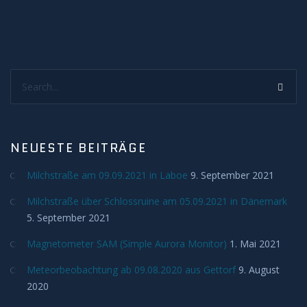
H-Alpha
Mond
Search...
Planeten
Jupiter
NEUESTE BEITRÄGE
Mars
Milchstraße am 09.09.2021 in Laboe
9. September 2021
Milchstraße über Schlossruine am 05.09.2021 in Dänemark
Merkur
5. September 2021
Saturn
Magnetometer SAM (Simple Aurora Monitor)
1. Mai 2021
Meteorbeobachtung ab 09.08.2020 aus Gettorf
9. August
Venus
2020