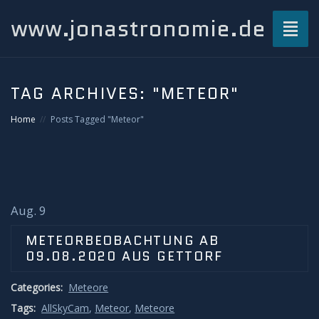
www.jonastronomie.de
Toggl
naviga
Über mich…
TAG ARCHIVES:
"METEOR"
Beiträge
Home
Posts Tagged "Meteor"
Atmosphärisches und Naturphänomene
Airglow
Aug. 9
Gewitterblitze
METEORBEOBACHTUNG AB
09.08.2020 AUS GETTORF
Grüner Blitz
Categories:
Meteore
Kondensstreifenschatten
Tags:
AllSkyCam
,
Meteor
,
Meteore