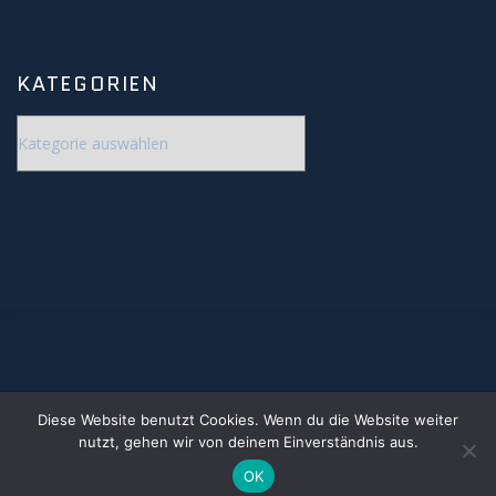
Meteore
KATEGORIEN
Meteoriten
Kategorien
Achondriten
Chondriten
Steineisenmeteorite
Eisenmeteorite
Artverwandtes
Diese Website benutzt Cookies. Wenn du die Website weiter
www.jonastronomie.de
nutzt, gehen wir von deinem Einverständnis aus.
Konstellationen
© 2020. By Carsten Jonas
OK