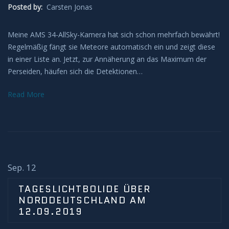
Posted by:
Carsten Jonas
Leuchtende Nachtwolken
Meine AMS 34-AllSky-Kamera hat sich schon mehrfach bewährt!
Lichtsäulen
Regelmäßig fängt sie Meteore automatisch ein und zeigt diese
in einer Liste an. Jetzt, zur Annäherung an das Maximum der
Meeresleuchten
Perseiden, häufen sich die Detektionen…
Read More
Mondhalos
Oppositionseffekt
Polarlicht
Sep. 12
Regenbögen
TAGESLICHTBOLIDE ÜBER
NORDDEUTSCHLAND AM
Sonnenhalos
12.09.2019