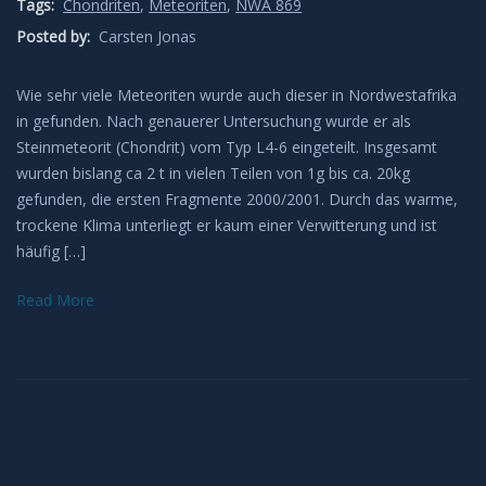
Tags:
Chondriten
,
Meteoriten
,
NWA 869
Leuchtende Nachtwolken
Posted by:
Carsten Jonas
Lichtsäulen
Wie sehr viele Meteoriten wurde auch dieser in Nordwestafrika
in gefunden. Nach genauerer Untersuchung wurde er als
Steinmeteorit (Chondrit) vom Typ L4-6 eingeteilt. Insgesamt
Meeresleuchten
wurden bislang ca 2 t in vielen Teilen von 1g bis ca. 20kg
gefunden, die ersten Fragmente 2000/2001. Durch das warme,
Mondhalos
trockene Klima unterliegt er kaum einer Verwitterung und ist
häufig […]
Oppositionseffekt
Read More
Polarlicht
Regenbögen
Sonnenhalos