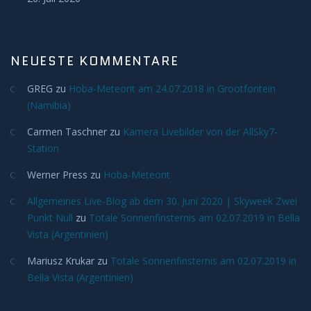
H-Alpha
NEUESTE KOMMENTARE
Mond
GREG
zu
Hoba-Meteorit am 24.07.2018 in Grootfontein
Planeten
(Namibia)
Carmen Taschner
zu
Kamera Livebilder von der AllSky7-
Jupiter
Station
Mars
Werner Press
zu
Hoba-Meteorit
Allgemeines Live-Blog ab dem 30. Juni 2020 | Skyweek Zwei
Merkur
Punkt Null
zu
Totale Sonnenfinsternis am 02.07.2019 in Bella
Vista (Argentinien)
Saturn
Mariusz Krukar
zu
Totale Sonnenfinsternis am 02.07.2019 in
Bella Vista (Argentinien)
Venus