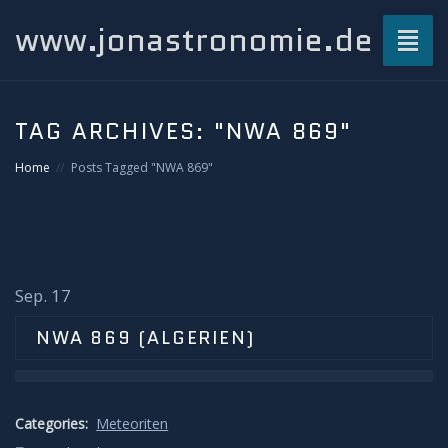
www.jonastronomie.de
Toggl
naviga
Über mich…
TAG ARCHIVES:
"NWA 869"
Beiträge
Home
Posts Tagged "NWA 869"
Atmosphärisches und Naturphänomene
Airglow
Sep. 17
Gewitterblitze
NWA 869 (ALGERIEN)
Grüner Blitz
Categories:
Meteoriten
Kondensstreifenschatten