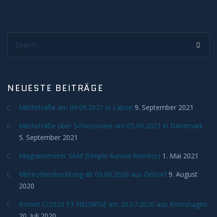
Sonnenunter und -aufgänge
Strahlenbüschel
Search...
Wolken
Kelvin Helmholtz
NEUESTE BEITRÄGE
Lenticularis
Milchstraße am 09.09.2021 in Laboe
9. September 2021
Milchstraße über Schlossruine am 05.09.2021 in Dänemark
Zodiakallicht
5. September 2021
Magnetometer SAM (Simple Aurora Monitor)
Milchstraße
1. Mai 2021
Meteorbeobachtung ab 09.08.2020 aus Gettorf
9. August
Sonne
2020
Komet C/2020 F3 NEOWISE am 20.07.2020 aus Kronshagen
Weißlicht
20. Juli 2020