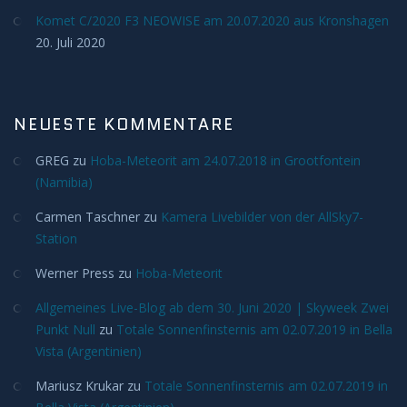
Komet C/2020 F3 NEOWISE am 20.07.2020 aus Kronshagen
H-Alpha
20. Juli 2020
Mond
NEUESTE KOMMENTARE
Planeten
GREG
zu
Hoba-Meteorit am 24.07.2018 in Grootfontein
Jupiter
(Namibia)
Carmen Taschner
zu
Kamera Livebilder von der AllSky7-
Mars
Station
Merkur
Werner Press
zu
Hoba-Meteorit
Allgemeines Live-Blog ab dem 30. Juni 2020 | Skyweek Zwei
Saturn
Punkt Null
zu
Totale Sonnenfinsternis am 02.07.2019 in Bella
Vista (Argentinien)
Venus
Mariusz Krukar
zu
Totale Sonnenfinsternis am 02.07.2019 in