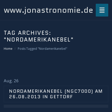
www.jonastronomie.de
Toggl
naviga
Über mich…
TAG ARCHIVES:
"NORDAMERIKANEBEL"
Beiträge
Home
Posts Tagged "Nordamerikanebel"
Atmosphärisches und Naturphänomene
Airglow
Gewitterblitze
Aug. 26
NORDAMERIKANEBEL (NGC7000) AM
Grüner Blitz
26.08.2013 IN GETTORF
Kondensstreifenschatten