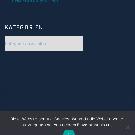
Bella Vista (Argentinien)
Deep Sky
Kometen
KATEGORIEN
Bedeckungen
Kategorien
Finsternisse
Merkurtransit
Mondfinsternis
Sonnenfinsternis
Venustransit
Diese Website benutzt Cookies. Wenn du die Website weiter
www.jonastronomie.de
nutzt, gehen wir von deinem Einverständnis aus.
Satelliten
© 2020. By Carsten Jonas
OK