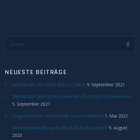
Sonnenunter und -aufgänge
Strahlenbüschel
Wolken
Search...
Kelvin Helmholtz
Lenticularis
NEUESTE BEITRÄGE
Zodiakallicht
Milchstraße am 09.09.2021 in Laboe
9. September 2021
Milchstraße über Schlossruine am 05.09.2021 in Dänemark
Milchstraße
5. September 2021
Magnetometer SAM (Simple Aurora Monitor)
1. Mai 2021
Sonne
Meteorbeobachtung ab 09.08.2020 aus Gettorf
9. August
Weißlicht
2020