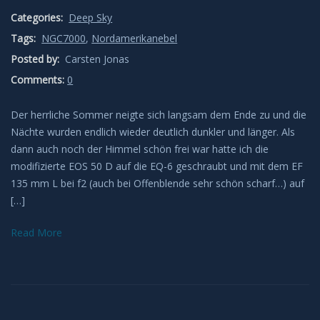
Categories:
Deep Sky
Leuchtende Nachtwolken
Tags:
NGC7000
,
Nordamerikanebel
Posted by:
Lichtsäulen
Carsten Jonas
Comments:
0
Meeresleuchten
Der herrliche Sommer neigte sich langsam dem Ende zu und die
Nächte wurden endlich wieder deutlich dunkler und länger. Als
Mondhalos
dann auch noch der Himmel schön frei war hatte ich die
modifizierte EOS 50 D auf die EQ-6 geschraubt und mit dem EF
Oppositionseffekt
135 mm L bei f2 (auch bei Offenblende sehr schön scharf…) auf
[…]
Polarlicht
Read More
Regenbögen
Sonnenhalos