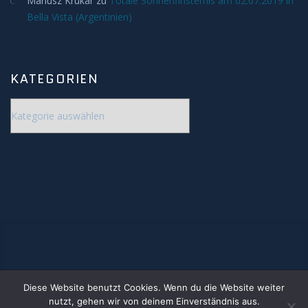
Mariusz Krukar
zu
Totale Sonnenfinsternis am 02.07.2019 in
Deep Sky
Bella Vista (Argentinien)
Kometen
KATEGORIEN
Bedeckungen
Kategorien
Finsternisse
Merkurtransit
Mondfinsternis
Sonnenfinsternis
Venustransit
Diese Website benutzt Cookies. Wenn du die Website weiter
www.jonastronomie.de
Satelliten
nutzt, gehen wir von deinem Einverständnis aus.