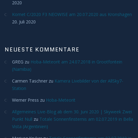
2020
H-Alpha
Komet C/2020 F3 NEOWISE am 20.07.2020 aus Kronshagen
20. Juli 2020
Mond
Planeten
NEUESTE KOMMENTARE
Jupiter
GREG
zu
Hoba-Meteorit am 24.07.2018 in Grootfontein
(Namibia)
Mars
Carmen Taschner
zu
Kamera Livebilder von der AllSky7-
Station
Merkur
Werner Press
zu
Hoba-Meteorit
Saturn
Allgemeines Live-Blog ab dem 30. Juni 2020 | Skyweek Zwei
Punkt Null
zu
Totale Sonnenfinsternis am 02.07.2019 in Bella
Venus
Vista (Argentinien)