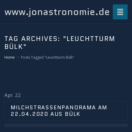
www.jonastronomie.de
Toggl
naviga
Über mich…
TAG ARCHIVES:
"LEUCHTTURM
BÜLK"
Beiträge
Home
Posts Tagged "Leuchtturm Bülk"
Atmosphärisches und Naturphänomene
Airglow
Gewitterblitze
Apr. 22
MILCHSTRASSENPANORAMA AM 2
Grüner Blitz
2.04.2020 AUS BÜLK
Kondensstreifenschatten