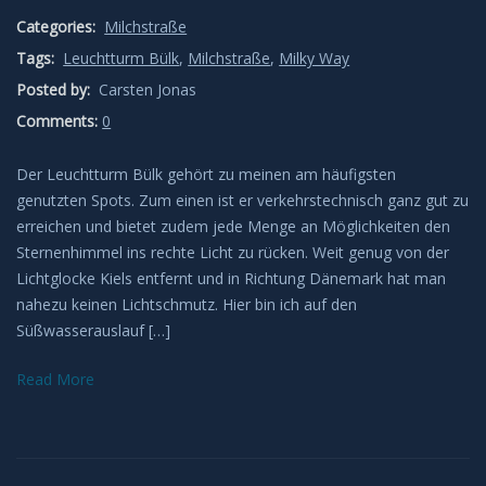
Categories:
Milchstraße
Leuchtende Nachtwolken
Tags:
Leuchtturm Bülk
,
Milchstraße
,
Milky Way
Posted by:
Lichtsäulen
Carsten Jonas
Comments:
0
Meeresleuchten
Der Leuchtturm Bülk gehört zu meinen am häufigsten
genutzten Spots. Zum einen ist er verkehrstechnisch ganz gut zu
Mondhalos
erreichen und bietet zudem jede Menge an Möglichkeiten den
Sternenhimmel ins rechte Licht zu rücken. Weit genug von der
Oppositionseffekt
Lichtglocke Kiels entfernt und in Richtung Dänemark hat man
nahezu keinen Lichtschmutz. Hier bin ich auf den
Polarlicht
Süßwasserauslauf […]
Regenbögen
Read More
Sonnenhalos