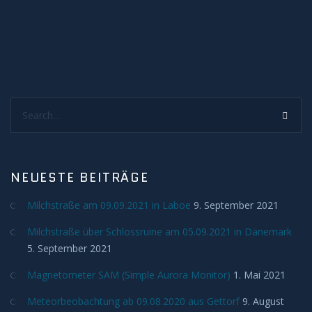
Sonnenunter und -aufgänge
Strahlenbüschel
Wolken
Search...
Kelvin Helmholtz
Lenticularis
NEUESTE BEITRÄGE
Zodiakallicht
Milchstraße am 09.09.2021 in Laboe
9. September 2021
Milchstraße
Milchstraße über Schlossruine am 05.09.2021 in Dänemark
5. September 2021
Sonne
Magnetometer SAM (Simple Aurora Monitor)
1. Mai 2021
Weißlicht
Meteorbeobachtung ab 09.08.2020 aus Gettorf
9. August