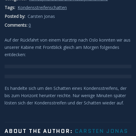
Tags:
Kondensstreifenschatten
Leuchtende Nachtwolken
Posted by:
Carsten Jonas
Comments:
Lichtsäulen
0
Auf der Rückfahrt von einem Kurztrip nach Oslo konnten wir aus
Meeresleuchten
unserer Kabine mit Frontblick gleich am Morgen folgendes
entdecken:
Mondhalos
Oppositionseffekt
Es handelte sich um den Schatten eines Kondensstreifens, der
Polarlicht
bis zum Horizont herunter reichte. Nur wenige Minuten später
lösten sich der Kondensstreifen und der Schatten wieder auf.
Regenbögen
Sonnenhalos
ABOUT THE AUTHOR:
CARSTEN JONAS