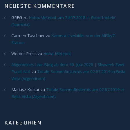
NEUESTE KOMMENTARE
Meteore
GREG
zu
Hoba-Meteorit am 24.07.2018 in Grootfontein
(Namibia)
Meteoriten
Carmen Taschner
zu
Kamera Livebilder von der AllSky7-
Achondriten
Station
Werner Press
zu
Hoba-Meteorit
Chondriten
Allgemeines Live-Blog ab dem 30. Juni 2020 | Skyweek Zwei
Punkt Null
Steineisenmeteorite
zu
Totale Sonnenfinsternis am 02.07.2019 in Bella
Vista (Argentinien)
Eisenmeteorite
Mariusz Krukar
zu
Totale Sonnenfinsternis am 02.07.2019 in
Bella Vista (Argentinien)
Artverwandtes
Konstellationen
KATEGORIEN