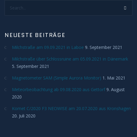
Deep Sky
Search...
Kometen
NEUESTE BEITRÄGE
Bedeckungen
Milchstraße am 09.09.2021 in Laboe
9. September 2021
Finsternisse
Milchstraße über Schlossruine am 05.09.2021 in Dänemark
5. September 2021
Merkurtransit
Magnetometer SAM (Simple Aurora Monitor)
1. Mai 2021
Mondfinsternis
Meteorbeobachtung ab 09.08.2020 aus Gettorf
9. August
2020
Sonnenfinsternis
Komet C/2020 F3 NEOWISE am 20.07.2020 aus Kronshagen
Venustransit
20. Juli 2020
Satelliten