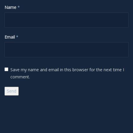
Name
*
H-Alpha
Mond
Email
*
Planeten
Jupiter
Save my name and email in this browser for the next time I
Mars
comment.
Merkur
Saturn
Venus