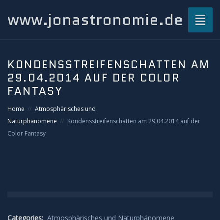
www.jonastronomie.de
Toggl
naviga
Über mich…
KONDENSSTREIFENSCHATTEN AM
29.04.2014 AUF DER COLOR
Beiträge
FANTASY
Atmosphärisches und Naturphänomene
Home
Atmosphärisches und
Naturphänomene
Kondensstreifenschatten am 29.04.2014 auf der
Airglow
Color Fantasy
Gewitterblitze
Grüner Blitz
Kondensstreifenschatten
Categories:
Atmosphärisches und Naturphänomene