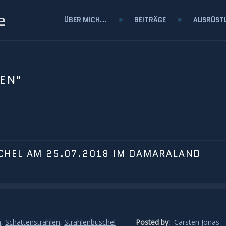
e
ÜBER MICH…
BEITRÄGE
AUSRÜST
EN"
HEL AM 25.07.2018 IM DAMARALAND
n
,
Schattenstrahlen
,
Strahlenbüschel
Posted by:
Carsten Jonas