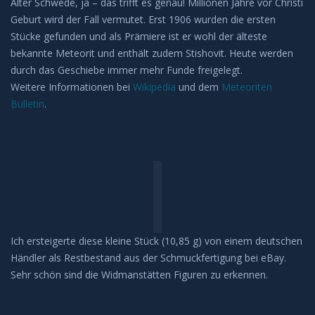
Alter Schwede, ja – das trifft es genau! Millionen Jahre vor Christi
Geburt wird der Fall vermutet. Erst 1906 wurden die ersten
Leuchtende Nachtwolken
Stücke gefunden und als Prämiere ist er wohl der älteste
bekannte Meteorit und enthält zudem Stishovit. Heute werden
Lichtsäulen
durch das Geschiebe immer mehr Funde freigelegt.
Weitere Informationen bei
Wikipedia
und dem
Meteoriten
Meeresleuchten
Bulletin
.
Mondhalos
Oppositionseffekt
Polarlicht
Ich ersteigerte diese kleine Stück (10,85 g) von einem deutschen
Regenbögen
Händler als Restbestand aus der Schmuckfertigung bei eBay.
Sehr schön sind die Widmanstätten Figuren zu erkennen.
Sonnenhalos