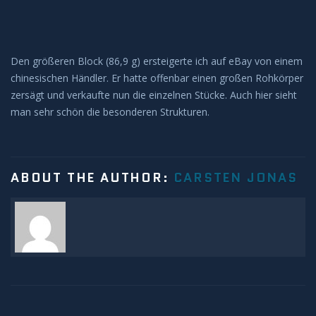
Sonnenunter und -aufgänge
Strahlenbüschel
Den größeren Block (86,9 g) ersteigerte ich auf eBay von einem
chinesischen Händler. Er hatte offenbar einen großen Rohkörper
Wolken
zersägt und verkaufte nun die einzelnen Stücke. Auch hier sieht
man sehr schön die besonderen Strukturen.
Kelvin Helmholtz
Lenticularis
ABOUT THE AUTHOR:
CARSTEN JONAS
Zodiakallicht
Milchstraße
Sonne
Weißlicht