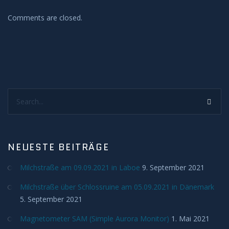
H-Alpha
Comments are closed.
Mond
Planeten
Search...
Jupiter
Mars
NEUESTE BEITRÄGE
Merkur
Milchstraße am 09.09.2021 in Laboe
9. September 2021
Saturn
Milchstraße über Schlossruine am 05.09.2021 in Dänemark
5. September 2021
Venus
Magnetometer SAM (Simple Aurora Monitor)
1. Mai 2021