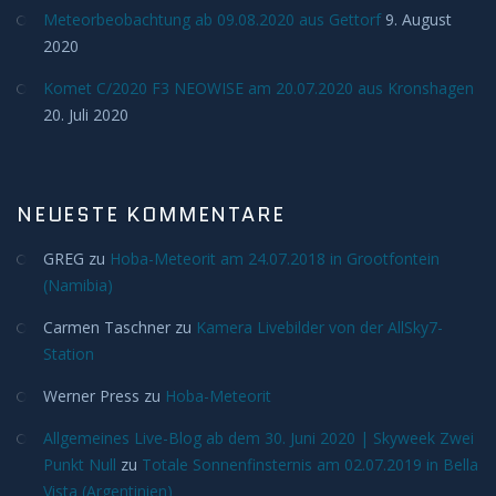
Deep Sky
Meteorbeobachtung ab 09.08.2020 aus Gettorf
9. August
2020
Kometen
Komet C/2020 F3 NEOWISE am 20.07.2020 aus Kronshagen
20. Juli 2020
Bedeckungen
Finsternisse
NEUESTE KOMMENTARE
Merkurtransit
GREG
zu
Hoba-Meteorit am 24.07.2018 in Grootfontein
(Namibia)
Mondfinsternis
Carmen Taschner
zu
Kamera Livebilder von der AllSky7-
Station
Sonnenfinsternis
Werner Press
zu
Hoba-Meteorit
Venustransit
Allgemeines Live-Blog ab dem 30. Juni 2020 | Skyweek Zwei
Punkt Null
zu
Totale Sonnenfinsternis am 02.07.2019 in Bella
Satelliten
Vista (Argentinien)