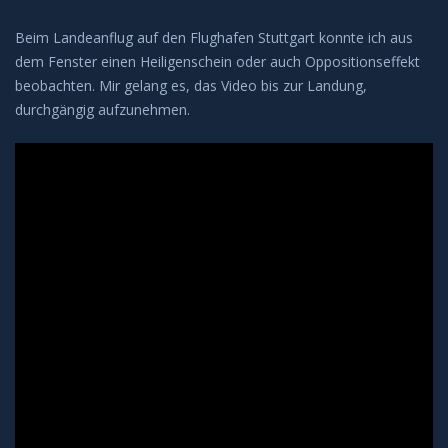
Leuchtende Nachtwolken
Beim Landeanflug auf den Flughafen Stuttgart konnte ich aus
dem Fenster einen Heiligenschein oder auch Oppositionseffekt
Lichtsäulen
beobachten. Mir gelang es, das Video bis zur Landung,
durchgängig aufzunehmen.
Meeresleuchten
Mondhalos
Oppositionseffekt
Polarlicht
Regenbögen
Sonnenhalos