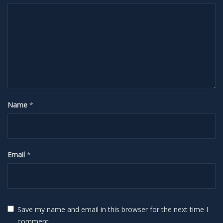
H-Alpha
Mond
Planeten
Jupiter
Name
*
Mars
Merkur
Email
*
Saturn
Venus
Save my name and email in this browser for the next time I
comment.