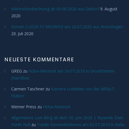
Meteorbeobachtung ab 09.08.2020 aus Gettorf
9. August
Meteore
2020
Meteoriten
Komet C/2020 F3 NEOWISE am 20.07.2020 aus Kronshagen
20. Juli 2020
Achondriten
Chondriten
NEUESTE KOMMENTARE
GREG
Steineisenmeteorite
zu
Hoba-Meteorit am 24.07.2018 in Grootfontein
(Namibia)
Eisenmeteorite
Carmen Taschner
zu
Kamera Livebilder von der AllSky7-
Station
Artverwandtes
Werner Press
zu
Hoba-Meteorit
Konstellationen
Allgemeines Live-Blog ab dem 30. Juni 2020 | Skyweek Zwei
Punkt Null
zu
Totale Sonnenfinsternis am 02.07.2019 in Bella