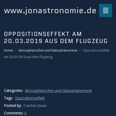
www.jonastronomie.de
Toggl
naviga
Über mich…
OPPOSITIONSEFFEKT AM
20.03.2019 AUS DEM FLUGZEUG
Beiträge
Home
Atmosphärisches und Naturphänomene
Oppositionseffekt
Atmosphärisches und Naturphänomene
am 20.03.2019 aus dem Flugzeug
Airglow
Gewitterblitze
Categories:
Atmosphärisches und Naturphänomene
Grüner Blitz
Tags:
Oppositionseffekt
Posted by:
Carsten Jonas
Kondensstreifenschatten
Comments:
0