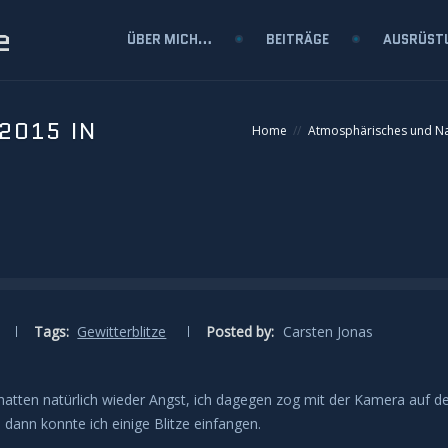
e
ÜBER MICH…
BEITRÄGE
AUSRÜST
2015 IN
Home
Atmosphärisches und 
Tags:
Gewitterblitze
Posted by:
Carsten Jonas
atten natürlich wieder Angst, ich dagegen zog mit der Kamera auf d
 dann konnte ich einige Blitze einfangen.