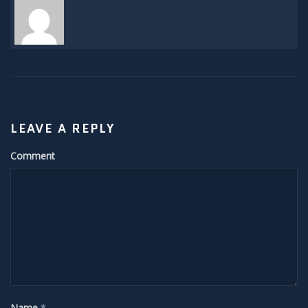
Sonnenunter und -aufgänge
Strahlenbüschel
Wolken
Kelvin Helmholtz
LEAVE A REPLY
Lenticularis
Comment
Zodiakallicht
Milchstraße
Sonne
Weißlicht
Name
*