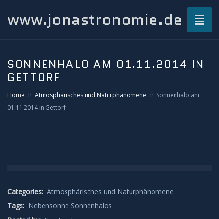
www.jonastronomie.de
Toggl
naviga
Über mich…
SONNENHALO AM 01.11.2014 IN
GETTORF
Beiträge
Home
Atmosphärisches und Naturphänomene
Sonnenhalo am
Atmosphärisches und Naturphänomene
01.11.2014 in Gettorf
Airglow
Gewitterblitze
Grüner Blitz
Categories:
Atmosphärisches und Naturphänomene
Tags:
Nebensonne
Sonnenhalos
Kondensstreifenschatten