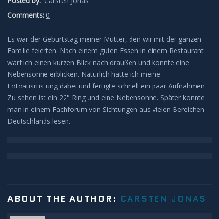
Posted by:
Carsten Jonas
Leuchtende Nachtwolken
Comments:
0
Es war der Geburtstag meiner Mutter, den wir mit der ganzen
Lichtsäulen
Familie feierten. Nach einem guten Essen in einem Restaurant
warf ich einen kurzen Blick nach draußen und konnte eine
Meeresleuchten
Nebensonne erblicken. Natürlich hatte ich meine
Fotoausrüstung dabei und fertigte schnell ein paar Aufnahmen.
Mondhalos
Zu sehen ist ein 22° Ring und eine Nebensonne. Später konnte
man in einem Fachforum von Sichtungen aus vielen Bereichen
Oppositionseffekt
Deutschlands lesen.
Polarlicht
Regenbögen
Sonnenhalos
ABOUT THE AUTHOR:
CARSTEN JONAS