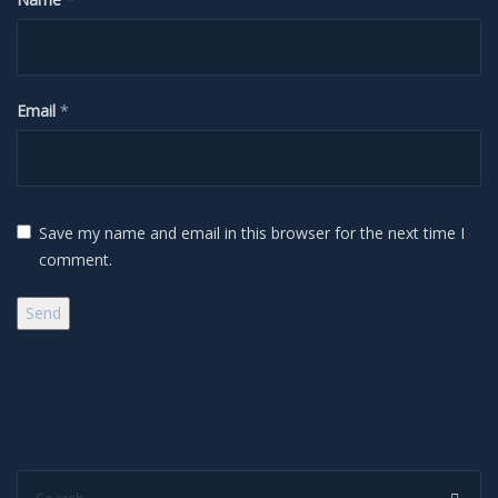
H-Alpha
Mond
Email
*
Planeten
Jupiter
Save my name and email in this browser for the next time I
comment.
Mars
Merkur
Saturn
Venus
Search...