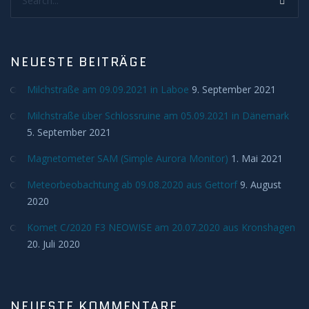
Deep Sky
Kometen
NEUESTE BEITRÄGE
Bedeckungen
Milchstraße am 09.09.2021 in Laboe
9. September 2021
Finsternisse
Milchstraße über Schlossruine am 05.09.2021 in Dänemark
5. September 2021
Merkurtransit
Magnetometer SAM (Simple Aurora Monitor)
1. Mai 2021
Meteorbeobachtung ab 09.08.2020 aus Gettorf
9. August
Mondfinsternis
2020
Sonnenfinsternis
Komet C/2020 F3 NEOWISE am 20.07.2020 aus Kronshagen
20. Juli 2020
Venustransit
Satelliten
NEUESTE KOMMENTARE