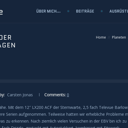
e
ÜBER MICH…
BEITRÄGE
AUSRÜST
DER
Home
Planeten
AGEN
by:
Carsten Jonas
Comments:
0
nähe. Mit dem 12″ LX200 ACF der Sternwarte, 2,5 fach Televue Barlow
ere Serien aufgenommen. Teilweise hatten wir erhebliche Probleme m
zu erkennen. Nach ziemlich vielen Versuchen in der EBV bin ich zu
fach Drizzle, gestackt mit Autostakkert, kombiniert mit Fitswork,