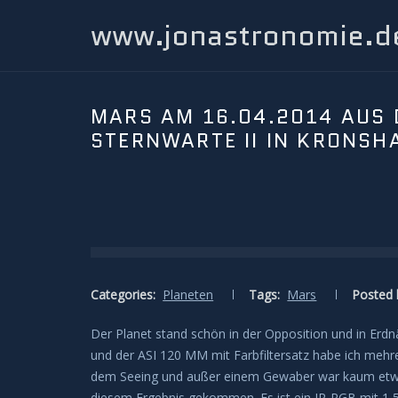
www.jonastronomie.d
MARS AM 16.04.2014 AUS 
STERNWARTE II IN KRONSH
Categories:
Planeten
Tags:
Mars
Posted 
Der Planet stand schön in der Opposition und in Erd
und der ASI 120 MM mit Farbfiltersatz habe ich mehr
dem Seeing und außer einem Gewaber war kaum etwas 
diesem Ergebnis gekommen. Es ist ein IR-RGB mit 1,5 