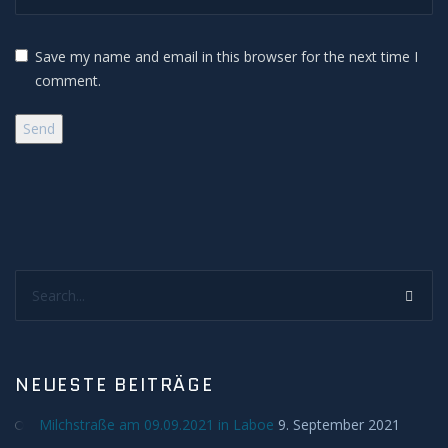
H-Alpha
Save my name and email in this browser for the next time I
comment.
Mond
Planeten
Jupiter
Mars
Search...
Merkur
Saturn
NEUESTE BEITRÄGE
Venus
Milchstraße am 09.09.2021 in Laboe
9. September 2021