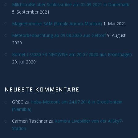
Deep Sky
Milchstraße über Schlossruine am 05.09.2021 in Dänemark
5. September 2021
Kometen
Magnetometer SAM (Simple Aurora Monitor)
1. Mai 2021
Bedeckungen
Meteorbeobachtung ab 09.08.2020 aus Gettorf
9. August
2020
Finsternisse
Komet C/2020 F3 NEOWISE am 20.07.2020 aus Kronshagen
20. Juli 2020
Merkurtransit
Mondfinsternis
NEUESTE KOMMENTARE
Sonnenfinsternis
GREG
zu
Hoba-Meteorit am 24.07.2018 in Grootfontein
(Namibia)
Venustransit
Carmen Taschner
zu
Kamera Livebilder von der AllSky7-
Station
Satelliten