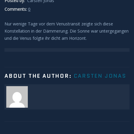
Posted by:
Carsten Jonas
Leuchtende Nachtwolken
Comments:
0
Nur wenige Tage vor dem Venustransit zeigte sich diese
Lichtsäulen
Konstellation in der Dämmerung. Die Sonne war untergegangen
und die Venus folgte ihr dicht am Horizont.
Meeresleuchten
Mondhalos
Oppositionseffekt
ABOUT THE AUTHOR:
CARSTEN JONAS
Polarlicht
Regenbögen
Sonnenhalos