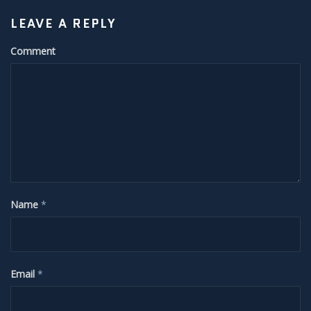
Sonnenunter und -aufgänge
LEAVE A REPLY
Strahlenbüschel
Comment
Wolken
Kelvin Helmholtz
Lenticularis
Zodiakallicht
Name
*
Milchstraße
Sonne
Email
*
Weißlicht