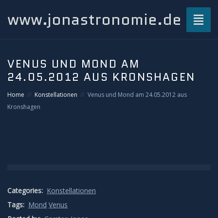
www.jonastronomie.de
Toggl
naviga
Über mich…
VENUS UND MOND AM
24.05.2012 AUS KRONSHAGEN
Beiträge
Home
Konstellationen
Venus und Mond am 24.05.2012 aus
Atmosphärisches und Naturphänomene
Kronshagen
Airglow
Gewitterblitze
Grüner Blitz
Categories:
Konstellationen
Tags:
Mond
Venus
Kondensstreifenschatten